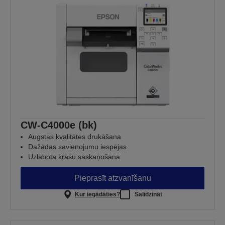
CW-C4000e (bk)
Augstas kvalitātes drukāšana
Dažādas savienojumu iespējas
Uzlabota krāsu saskaņošana
Pieprasīt atzvanīšanu
Kur iegādāties?
Salīdzināt