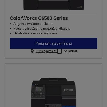
ColorWorks C6500 Series
Augstas kvalitātes etiķetes
Plašs apdrukājamo materiālu atbalsts
Uzlabota krāsu saskaņošana
Pieprasīt atzvanīšanu
Kur iegādāties?
Salīdzināt