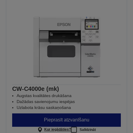
CW-C4000e (mk)
Augstas kvalitātes drukāšana
Dažādas savienojumu iespējas
Uzlabota krāsu saskaņošana
Pieprasīt atzvanīšanu
Kur iegādāties?
Salīdzināt