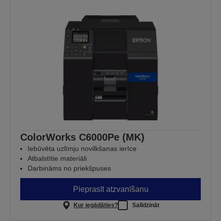
ColorWorks C6000Pe (MK)
Iebūvēta uzlīmju novilkšanas ierīce
Atbalstītie materiāli
Darbināms no priekšpuses
Pieprasīt atzvanīšanu
Kur iegādāties?
Salīdzināt