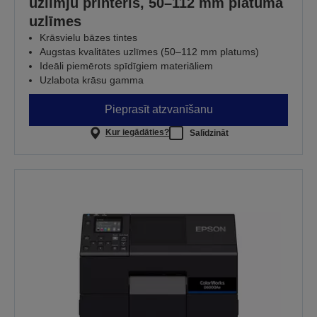
uzlīmju printeris, 50–112 mm platuma
uzlīmes
Krāsvielu bāzes tintes
Augstas kvalitātes uzlīmes (50–112 mm platums)
Ideāli piemērots spīdīgiem materiāliem
Uzlabota krāsu gamma
Pieprasīt atzvanīšanu
Kur iegādāties?
Salīdzināt