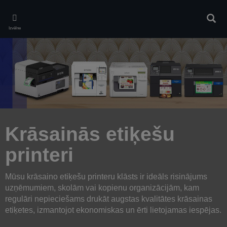
Skip
to
Meklē
main
Izvēlne
content
Krāsainās etiķešu
printeri
Mūsu krāsaino etiķešu printeru klāsts ir ideāls risinājums
uzņēmumiem, skolām vai kopienu organizācijām, kam
regulāri nepieciešams drukāt augstas kvalitātes krāsainas
etiķetes, izmantojot ekonomiskas un ērti lietojamas iespējas.