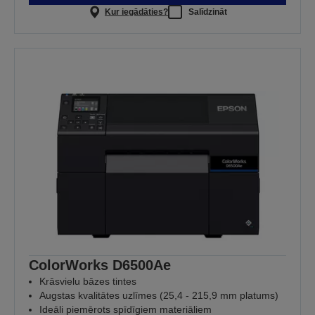
Kur iegādāties?
Salīdzināt
ColorWorks D6500Ae
Krāsvielu bāzes tintes
Augstas kvalitātes uzlīmes (25,4 - 215,9 mm platums)
Ideāli piemērots spīdīgiem materiāliem