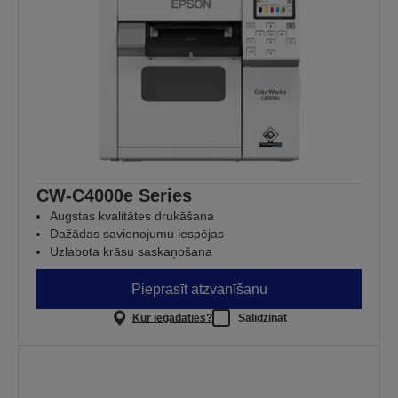
CW-C4000e Series
Augstas kvalitātes drukāšana
Dažādas savienojumu iespējas
Uzlabota krāsu saskaņošana
Pieprasīt atzvanīšanu
Kur iegādāties?
Salīdzināt