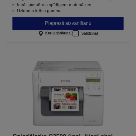
Ideāli piemērots spīdīgiem materiāliem
Uzlabota krāsu gamma
Pieprasīt atzvanīšanu
Kur iegādāties?
Salīdzināt