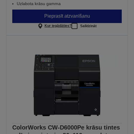
Uzlabota krāsu gamma
Pieprasīt atzvanīšanu
Kur iegādāties?
Salīdzināt
ColorWorks CW-D6000Pe krāsu tintes