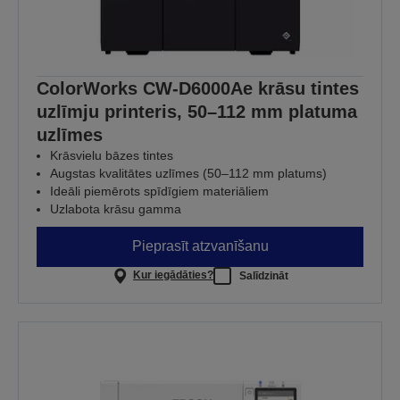
ColorWorks CW-D6000Ae krāsu tintes
uzlīmju printeris, 50–112 mm platuma
uzlīmes
Krāsvielu bāzes tintes
Augstas kvalitātes uzlīmes (50–112 mm platums)
Ideāli piemērots spīdīgiem materiāliem
Uzlabota krāsu gamma
Pieprasīt atzvanīšanu
Kur iegādāties?
Salīdzināt