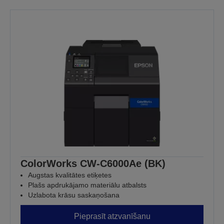
ColorWorks CW-C6000Ae (BK)
Augstas kvalitātes etiķetes
Plašs apdrukājamo materiālu atbalsts
Uzlabota krāsu saskaņošana
Pieprasīt atzvanīšanu