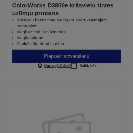
ColorWorks D3800e krāsvielu tintes
uzlīmju printeris
Krāsvielu bāzes tinte spīdīgam apdrukājamajam
materiālam
Viegli uzstādīt un izmantot
Viegla apkope
Paplašināta daudzpusība
Pieprasīt atzvanīšanu
Kur iegādāties?
Salīdzināt