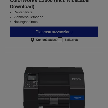
ColorWorks C3500 (incl. NiceLabel
Download)
Rentabilitāte
Vienkārša lietošana
Noturīgas tintes
Pieprasīt atzvanīšanu
Kur iegādāties?
Salīdzināt