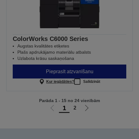
ColorWorks C6000 Series
Augstas kvalitātes etiķetes
Plašs apdrukājamo materiālu atbalsts
Uzlabota krāsu saskaņošana
Pieprasīt atzvanīšanu
Kur iegādāties?
Salīdzināt
Parāda 1 - 15 no 24 vienībām
1
2
Iet
Iet
uz
uz
iepriekšējo
nākamo
lapu
lapu