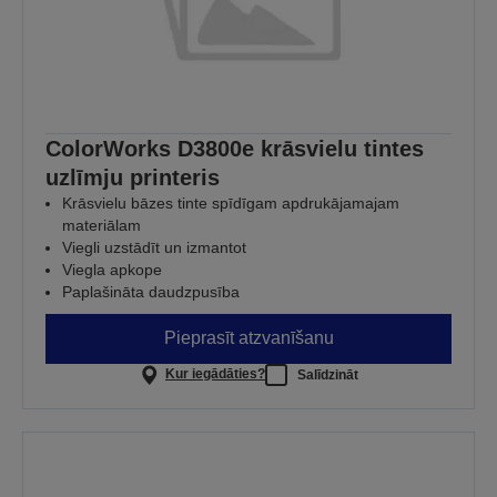
ColorWorks D3800e krāsvielu tintes
uzlīmju printeris
Krāsvielu bāzes tinte spīdīgam apdrukājamajam
materiālam
Viegli uzstādīt un izmantot
Viegla apkope
Paplašināta daudzpusība
Pieprasīt atzvanīšanu
Kur iegādāties?
Salīdzināt