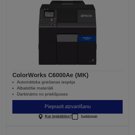
ColorWorks C6000Ae (MK)
Automātiska griešanas iespēja
Atbalstītie materiāli
Darbināms no priekšpuses
Pieprasīt atzvanīšanu
Kur iegādāties?
Salīdzināt