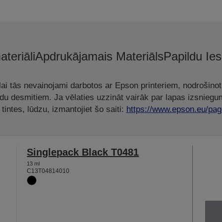
ateriāli
Apdrukājamais Materiāls
Papildu Ie
, lai tās nevainojami darbotos ar Epson printeriem, nodrošino
adu desmitiem. Ja vēlaties uzzināt vairāk par lapas izsniegu
tintes, lūdzu, izmantojiet šo saiti:
https://www.epson.eu/pag
Singlepack Black T0481
13 ml
C13T04814010