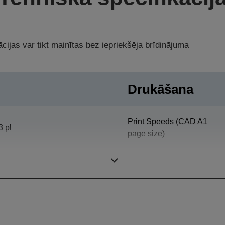
cijas var tikt mainītas bez iepriekšēja brīdinājuma
Drukāšana
Print Speeds (CAD A1
3 pl
page size)
5.760 x 1.440 DPI