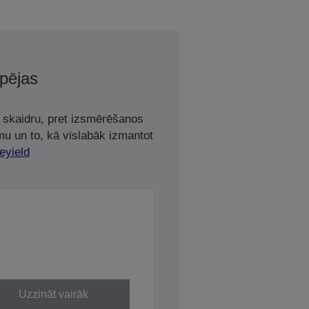
spējas
t skaidru, pret izsmērēšanos
mu un to, kā vislabāk izmantot
eyield
Uzzināt vairāk