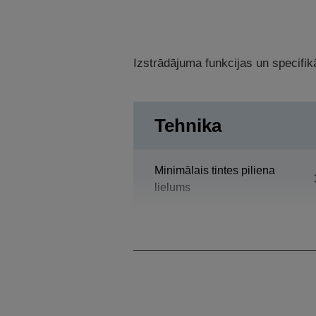
Izstrādājuma funkcijas un specifikā
Tehnika
Minimālais tintes piliena
lielums
Drukas izšķirtspēja