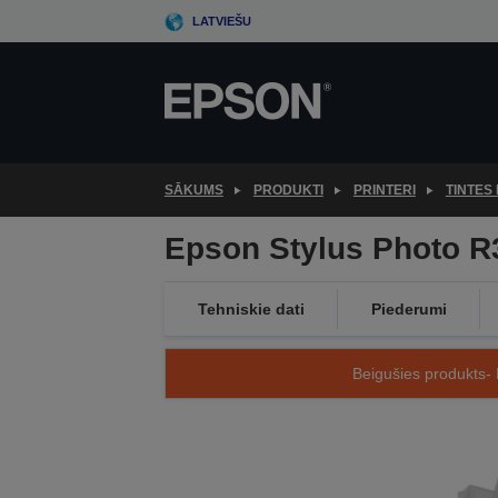
Skip
LATVIEŠU
to
main
content
SĀKUMS
PRODUKTI
PRINTERI
TINTES 
Epson Stylus Photo R
Tehniskie dati
Piederumi
Beigušies produkts- 