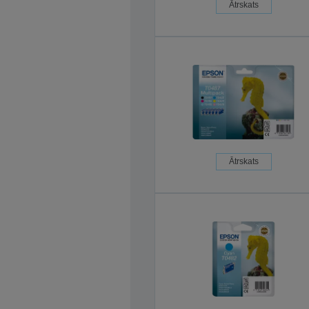
Ātrskats
Ātrskats