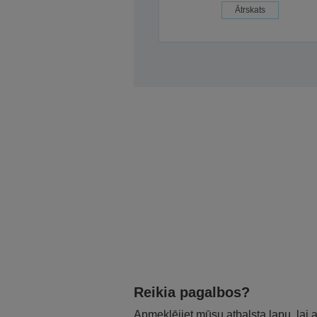
Ātrskats
Reikia pagalbos?
Apmeklējiet mūsu atbalsta lapu, lai