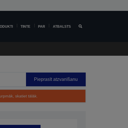
ODUKTI
TINTE
PAR
ATBALSTS
Pieprasīt atzvanīšanu
rpmāk, skatiet tālāk.