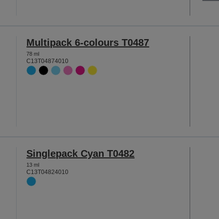
Multipack 6-colours T0487
78 ml
C13T04874010
Singlepack Cyan T0482
13 ml
C13T04824010