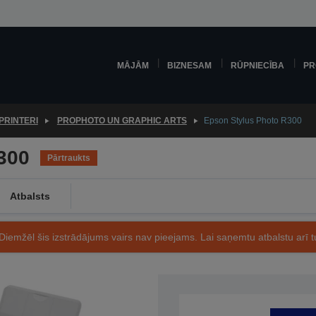
MĀJĀM
BIZNESAM
RŪPNIECĪBA
PR
PRINTERI
PROPHOTO UN GRAPHIC ARTS
Epson Stylus Photo R300
300
Pārtraukts
Atbalsts
Diemžēl šis izstrādājums vairs nav pieejams. Lai saņemtu atbalstu arī tu
Preces kods: C11C536041CP