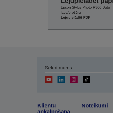
Lejupielādēt pap
Epson Stylus Photo R300 Datu
lapa/brošūra
Lejupielādēt PDF
Sekot mums
Klientu
Noteikumi
apkalpošana