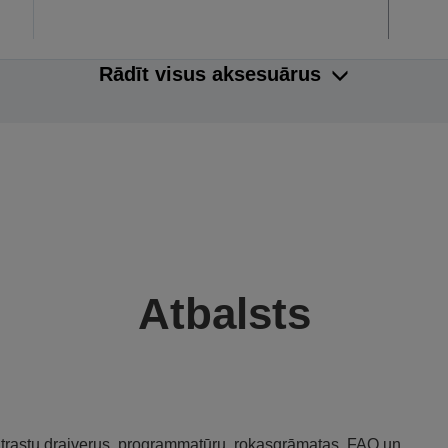
Rādīt visus aksesuārus
Atbalsts
 atrastu draiverus, programmatūru, rokasgrāmatas, FAQ un