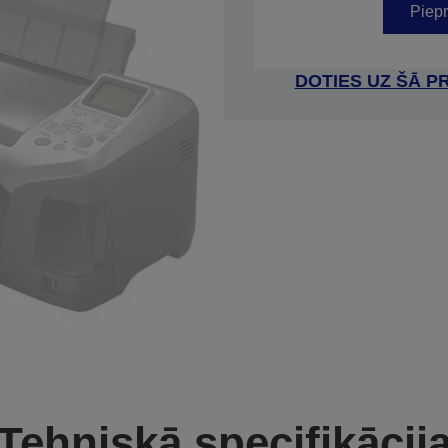
Piepr
DOTIES UZ ŠĀ P
Tehniskā specifikācij