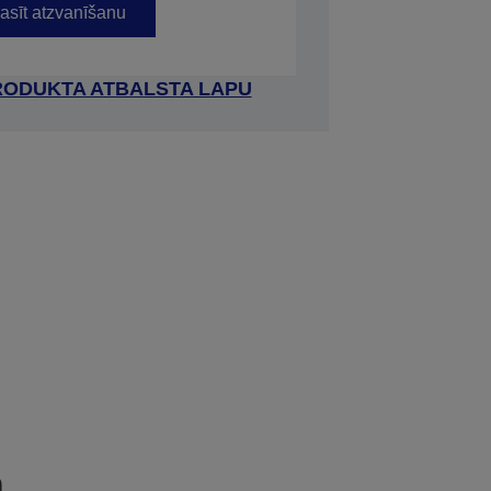
asīt atzvanīšanu
RODUKTA ATBALSTA LAPU
a