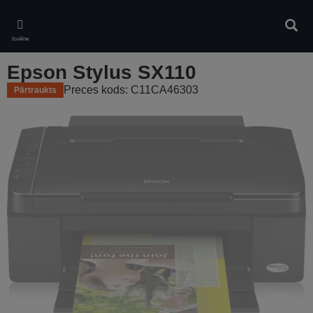
Skip
to
Meklē
main
Izvēlne
content
Epson Stylus SX110
Preces kods: C11CA46303
Pārtraukts