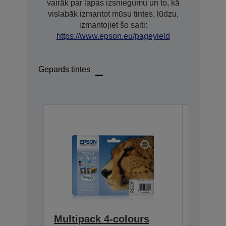
vairāk par lapas izsniegumu un to, kā
vislabāk izmantot mūsu tintes, lūdzu,
izmantojiet šo saiti:
https://www.epson.eu/pageyield
Gepards tintes
Multipack 4-colours
Single