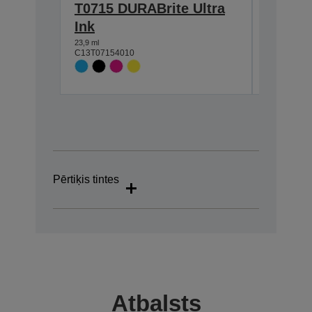
T0715 DURABrite Ultra
DURABr
Ink
7,4 ml
C13T07114
23,9 ml
C13T07154010
Pērtiķis tintes
Atbalsts