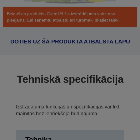
Beigušies produkts- Diemžēl šis izstrādājums vairs nav
pieejams. Lai saņemtu atbalstu arī turpmāk, skatiet tālāk.
DOTIES UZ ŠĀ PRODUKTA ATBALSTA LAPU
Tehniskā specifikācija
Izstrādājuma funkcijas un specifikācijas var tikt
mainītas bez iepriekšēja brīdinājuma
Tehnika