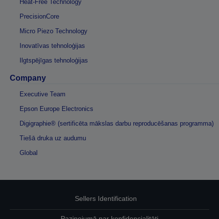
Heat-Free Technology
PrecisionCore
Micro Piezo Technology
Inovatīvas tehnoloģijas
Ilgtspējīgas tehnoloģijas
Company
Executive Team
Epson Europe Electronics
Digigraphie® (sertificēta mākslas darbu reproducēšanas programma)
Tiešā druka uz audumu
Global
Sellers Identification
Paziņojumā par konfidencialitāti