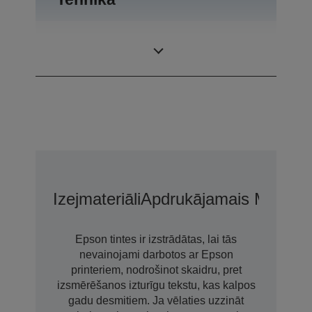
Drukas
5.760 x 1.440 DPI
izšķirtspēja
Izejmateriāli
Apdrukājamais Materiā
Epson tintes ir izstrādātas, lai tās
nevainojami darbotos ar Epson
printeriem, nodrošinot skaidru, pret
izsmērēšanos izturīgu tekstu, kas kalpos
gadu desmitiem. Ja vēlaties uzzināt