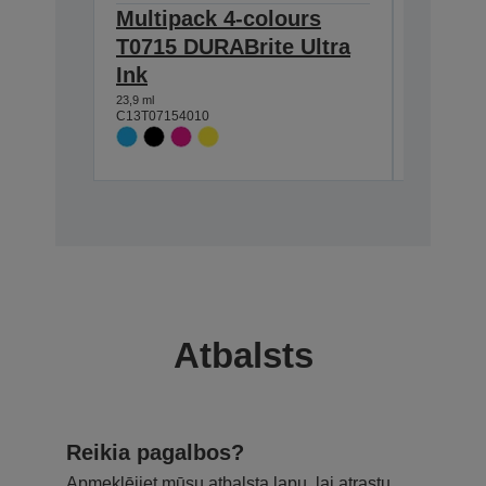
Multipack 4-colours
Single
T0715 DURABrite Ultra
DURABr
Ink
7,4 ml
C13T07114
23,9 ml
C13T07154010
Atbalsts
Reikia pagalbos?
Apmeklējiet mūsu atbalsta lapu, lai atrastu