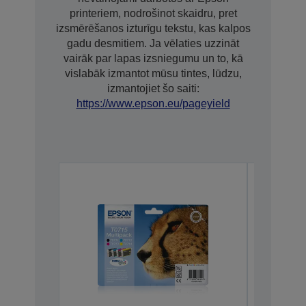
printeriem, nodrošinot skaidru, pret
izsmērēšanos izturīgu tekstu, kas kalpos
gadu desmitiem. Ja vēlaties uzzināt
vairāk par lapas izsniegumu un to, kā
vislabāk izmantot mūsu tintes, lūdzu,
izmantojiet šo saiti:
https://www.epson.eu/pageyield