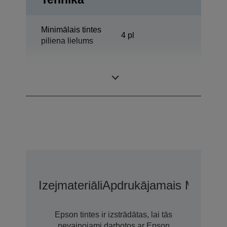
Minimālais tintes
4 pl
piliena lielums
Drukas
5.760 x 1.440 DPI
izšķirtspēja
Izejmateriāli
Apdrukājamais Materiā
Epson tintes ir izstrādātas, lai tās
nevainojami darbotos ar Epson