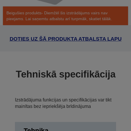
Beigušies produkts- Diemžēl šis izstrādājums vairs nav
pieejams. Lai saņemtu atbalstu arī turpmāk, skatiet tālāk.
DOTIES UZ ŠĀ PRODUKTA ATBALSTA LAPU
Tehniskā specifikācija
Izstrādājuma funkcijas un specifikācijas var tikt
mainītas bez iepriekšēja brīdinājuma
Tehnika