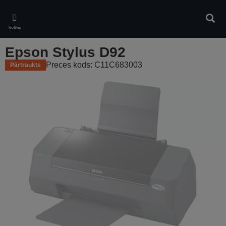
Skip
to
Meklē
main
Izvēlne
content
Epson Stylus D92
Preces kods: C11C683003
Pārtraukts