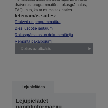
draiverus, programmatūru, rokasgrāmatas,
FAQ un to, kā ar mums sazināties.
Ieteicamās saites:
Draiveri un programmatūra
Bieži uzdotie jautājumi
Rokasgrāmatas un dokumentācija
Remonta pakalpojumi
Doties uz atbalstu
Lejupielādes
Lejupielādēt
papildinformāciju