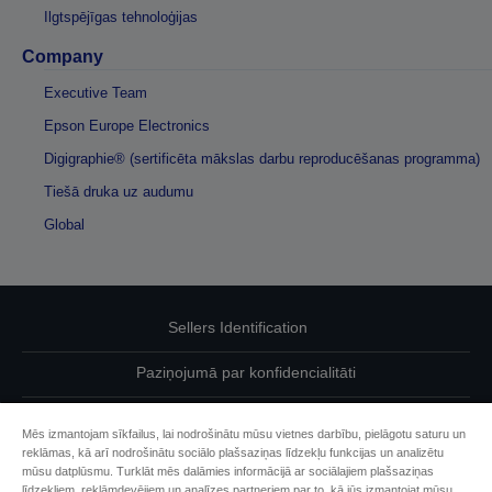
Ilgtspējīgas tehnoloģijas
Company
Executive Team
Epson Europe Electronics
Digigraphie® (sertificēta mākslas darbu reproducēšanas programma)
Tiešā druka uz audumu
Global
Sellers Identification
Paziņojumā par konfidencialitāti
EU Data Act Compliance
Mēs izmantojam sīkfailus, lai nodrošinātu mūsu vietnes darbību, pielāgotu saturu un
reklāmas, kā arī nodrošinātu sociālo plašsaziņas līdzekļu funkcijas un analizētu
Sazinieties ar mums par saviem datiem
mūsu datplūsmu. Turklāt mēs dalāmies informācijā ar sociālajiem plašsaziņas
līdzekļiem, reklāmdevējiem un analīzes partneriem par to, kā jūs izmantojat mūsu