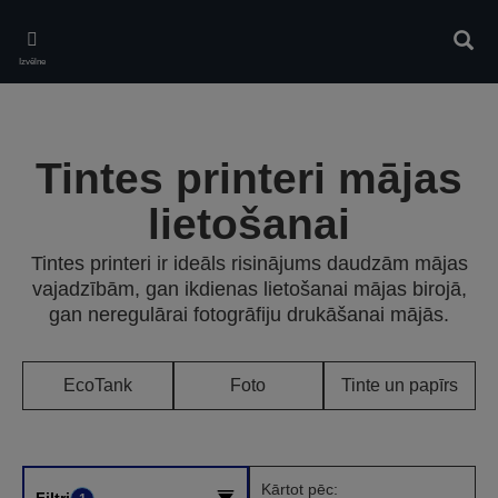
Skip
to
Meklē
main
Izvēlne
content
Tintes printeri mājas
lietošanai
Tintes printeri ir ideāls risinājums daudzām mājas
vajadzībām, gan ikdienas lietošanai mājas birojā,
gan neregulārai fotogrāfiju drukāšanai mājās.
EcoTank
Foto
Tinte un papīrs
Kārtot pēc:
Filtri