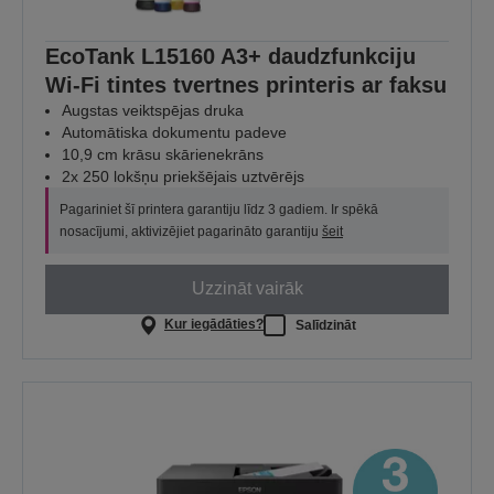
EcoTank L15160 A3+ daudzfunkciju
Wi-Fi tintes tvertnes printeris ar faksu
Augstas veiktspējas druka
Automātiska dokumentu padeve
10,9 cm krāsu skārienekrāns
2x 250 lokšņu priekšējais uztvērējs
Pagariniet šī printera garantiju līdz 3 gadiem. Ir spēkā
nosacījumi, aktivizējiet pagarināto garantiju
šeit
Uzzināt vairāk
Kur iegādāties?
Salīdzināt