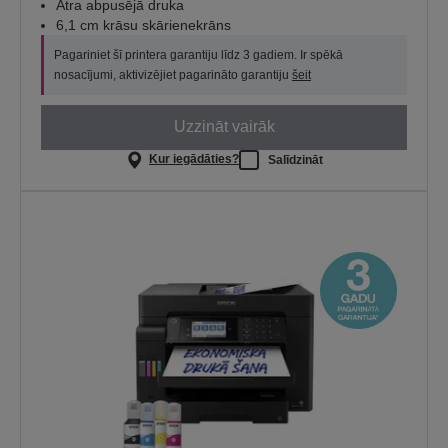
Ātra abpusējā druka
6,1 cm krāsu skārienekrāns
Pagariniet šī printera garantiju līdz 3 gadiem. Ir spēkā
nosacījumi, aktivizējiet pagarināto garantiju
šeit
Uzzināt vairāk
Kur iegādāties?
Salīdzināt