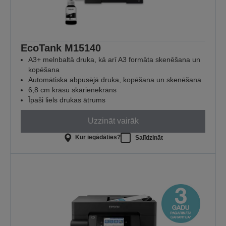
EcoTank M15140
A3+ melnbaltā druka, kā arī A3 formāta skenēšana un
kopēšana
Automātiska abpusējā druka, kopēšana un skenēšana
6,8 cm krāsu skārienekrāns
Īpaši liels drukas ātrums
Uzzināt vairāk
Kur iegādāties?
Salīdzināt