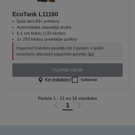
EcoTank L11160
Īpaši ātrs A3+ printeris
Automātiska abpusējā druka
6,1 cm krāsu LCD ekrāns
2x 250 lokšņu priekšējie paliktņi
Pagariniet šī printera garantiju līdz 3 gadiem. Ir spēkā
nosacījumi, aktivizējiet pagarināto garantiju
šeit
Uzzināt vairāk
Kur iegādāties?
Salīdzināt
Parāda 1 - 12 no 12 vienībām
1
Iet
Iet
uz
uz
iepriekšējo
nākamo
lapu
lapu