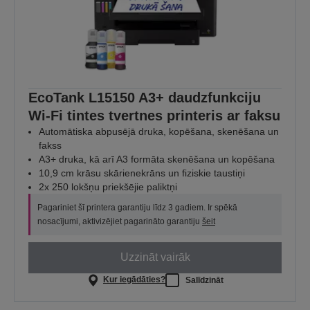
EcoTank L15150 A3+ daudzfunkciju
Wi-Fi tintes tvertnes printeris ar faksu
Automātiska abpusējā druka, kopēšana, skenēšana un
fakss
A3+ druka, kā arī A3 formāta skenēšana un kopēšana
10,9 cm krāsu skārienekrāns un fiziskie taustiņi
2x 250 lokšņu priekšējie paliktņi
Pagariniet šī printera garantiju līdz 3 gadiem. Ir spēkā
nosacījumi, aktivizējiet pagarināto garantiju
šeit
Uzzināt vairāk
Kur iegādāties?
Salīdzināt