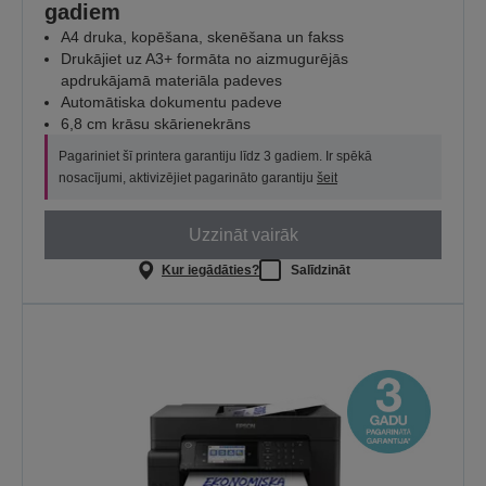
gadiem
A4 druka, kopēšana, skenēšana un fakss
Drukājiet uz A3+ formāta no aizmugurējās
apdrukājamā materiāla padeves
Automātiska dokumentu padeve
6,8 cm krāsu skārienekrāns
Pagariniet šī printera garantiju līdz 3 gadiem. Ir spēkā
nosacījumi, aktivizējiet pagarināto garantiju
šeit
Uzzināt vairāk
Kur iegādāties?
Salīdzināt