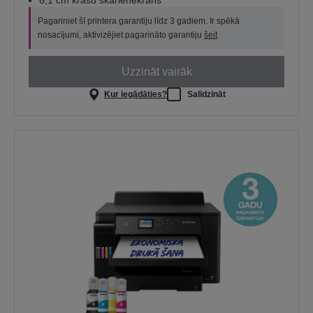
6,1 cm krāsu skārienekrāns
Pagariniet šī printera garantiju līdz 3 gadiem. Ir spēkā
nosacījumi, aktivizējiet pagarināto garantiju
šeit
Uzzināt vairāk
Kur iegādāties?
Salīdzināt