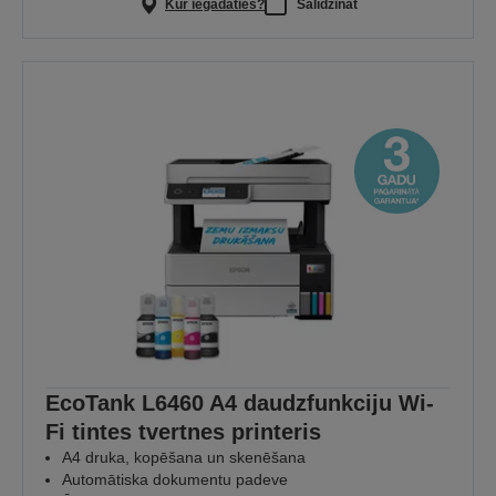
Kur iegādāties?
Salīdzināt
EcoTank L6460 A4 daudzfunkciju Wi-
Fi tintes tvertnes printeris
A4 druka, kopēšana un skenēšana
Automātiska dokumentu padeve