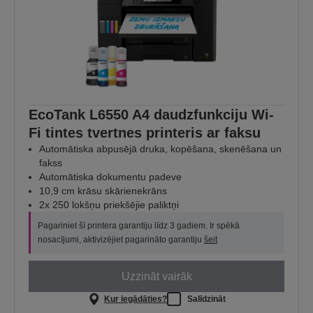
EcoTank L6550 A4 daudzfunkciju Wi-
Fi tintes tvertnes printeris ar faksu
Automātiska abpusējā druka, kopēšana, skenēšana un
fakss
Automātiska dokumentu padeve
10,9 cm krāsu skārienekrāns
2x 250 lokšņu priekšējie paliktņi
Pagariniet šī printera garantiju līdz 3 gadiem. Ir spēkā
nosacījumi, aktivizējiet pagarināto garantiju
šeit
Uzzināt vairāk
Kur iegādāties?
Salīdzināt