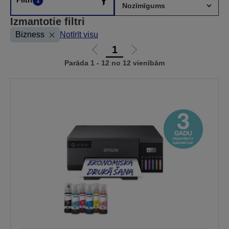
1
Izmantotie filtri
Bizness
Notīrīt visu
1
Iet
Iet
Parāda 1 - 12 no 12 vienībām
uz
uz
iepriekšējo
nākamo
lapu
lapu