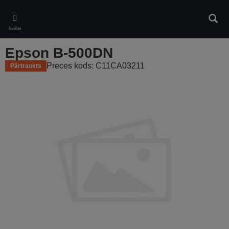
Skip
to
Meklē
main
Izvēlne
content
Epson B-500DN
Preces kods: C11CA03211
Pārtraukts