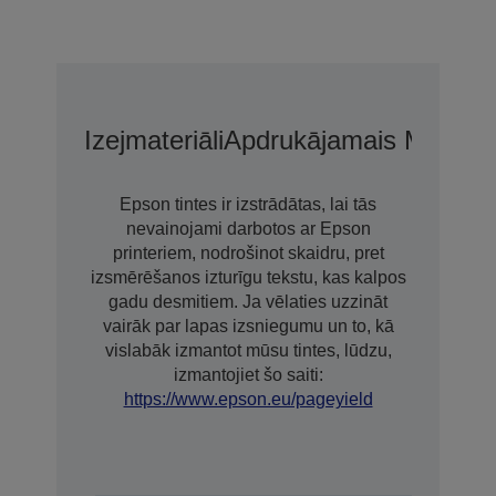
Izejmateriāli
Apdrukājamais Materiā
Epson tintes ir izstrādātas, lai tās
nevainojami darbotos ar Epson
printeriem, nodrošinot skaidru, pret
izsmērēšanos izturīgu tekstu, kas kalpos
gadu desmitiem. Ja vēlaties uzzināt
vairāk par lapas izsniegumu un to, kā
vislabāk izmantot mūsu tintes, lūdzu,
izmantojiet šo saiti:
https://www.epson.eu/pageyield