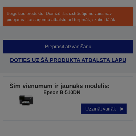
Beigušies produkts- Diemžēl šis izstrādājums vairs nav
pieejams. Lai saņemtu atbalstu arī turpmāk, skatiet tālāk.
Pieprasīt atzvanīšanu
DOTIES UZ ŠĀ PRODUKTA ATBALSTA LAPU
Šim vienumam ir jaunāks modelis:
Epson B-510DN
Uzzināt vairāk