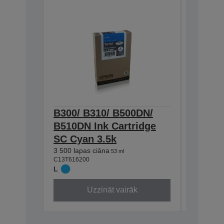
B300/ B310/ B500DN/
B300/ 
B510DN Ink Cartridge
B510DN
SC Cyan 3.5k
SC Bla
3 500 lapas ciāna
3 000 lap
53 ml
C13T616200
C13T61610
L
L
Uzzināt vairāk