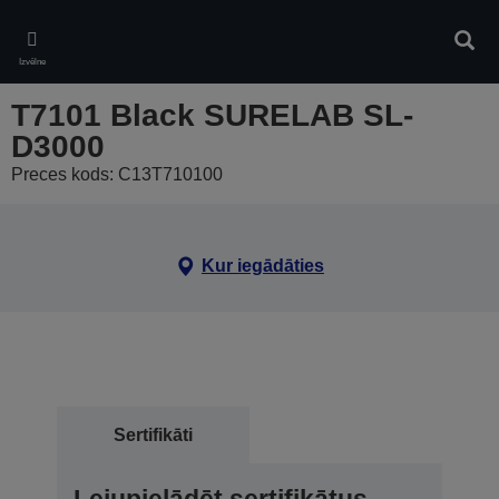
Skip
to
Meklē
main
Izvēlne
content
T7101 Black SURELAB SL-
D3000
Preces kods: C13T710100
Kur iegādāties
Sertifikāti
Lejupielādēt sertifikātus