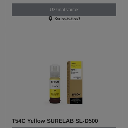
Uzzināt vairāk
Kur iegādāties?
T54C Yellow SURELAB SL-D500