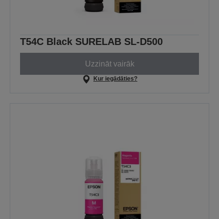
T54C Black SURELAB SL-D500
Uzzināt vairāk
Kur iegādāties?