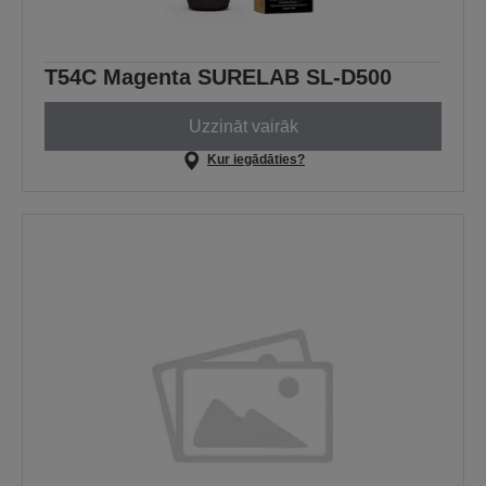
T54C Magenta SURELAB SL-D500
Uzzināt vairāk
Kur iegādāties?