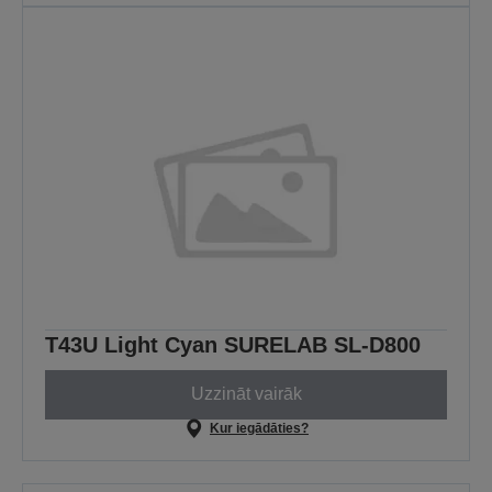
T43U Light Cyan SURELAB SL-D800
Uzzināt vairāk
Kur iegādāties?