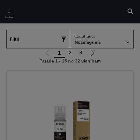
Skip
to
Meklē
main
Izvēlne
content
Kārtot pēc:
Filtri
1
2
3
Iet
Iet
Parāda 1 - 15 no 32 vienībām
uz
uz
iepriekšējo
nākamo
lapu
lapu