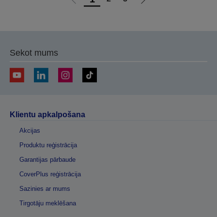
Iet
Iet
uz
uz
iepriekšējo
nākamo
lapu
lapu
Sekot mums
Klientu apkalpošana
Akcijas
Produktu reģistrācija
Garantijas pārbaude
CoverPlus reģistrācija
Sazinies ar mums
Tirgotāju meklēšana