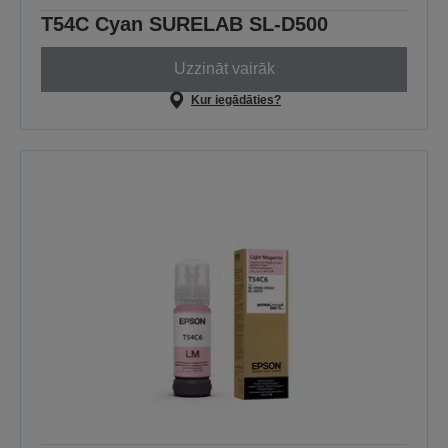
T54C Cyan SURELAB SL-D500
Uzzināt vairāk
Kur iegādāties?