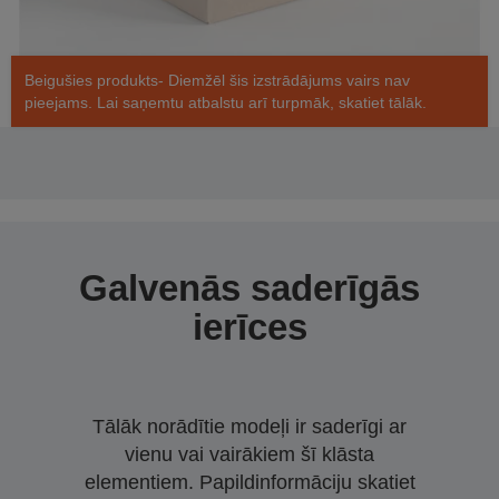
Beigušies produkts- Diemžēl šis izstrādājums vairs nav
pieejams. Lai saņemtu atbalstu arī turpmāk, skatiet tālāk.
Galvenās saderīgās
ierīces
Tālāk norādītie modeļi ir saderīgi ar
vienu vai vairākiem šī klāsta
elementiem. Papildinformāciju skatiet