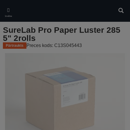
Skip
to
Meklē
main
Izvēlne
content
SureLab Pro Paper Luster 285
5" 2rolls
Preces kods: C13S045443
Pārtraukts