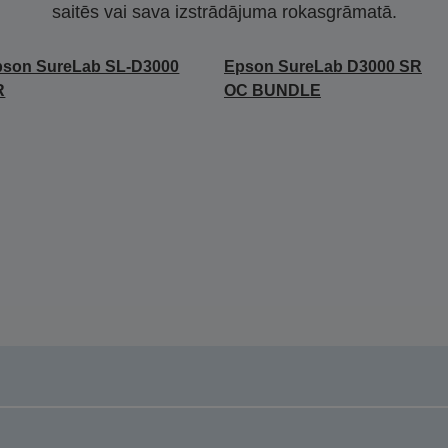
saitēs vai sava izstrādājuma rokasgrāmatā.
pson SureLab SL-D3000
Epson SureLab D3000 SR
R
OC BUNDLE