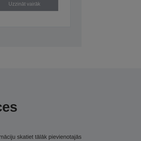
Uzzināt vairāk
ces
māciju skatiet tālāk pievienotajās