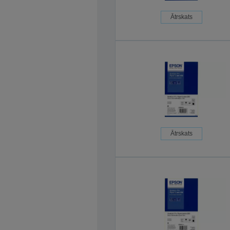
Ātrskats
Ātrskats