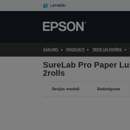
Skip
LATVIEŠU
to
main
content
SĀKUMS
PRODUKTI
TINTE UN PAPĪRS
SureLab Pro Paper Lu
2rolls
Serijas modeļi
Saderīgums