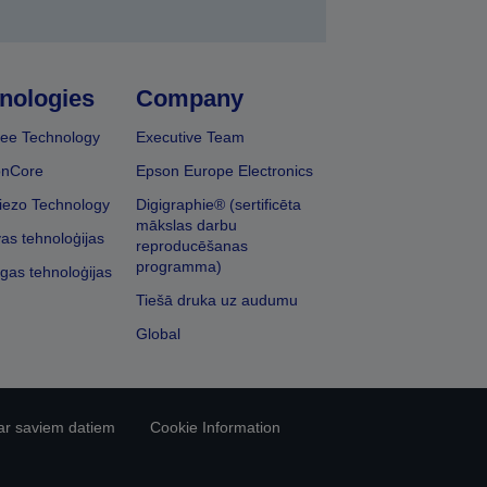
nologies
Company
ee Technology
Executive Team
onCore
Epson Europe Electronics
iezo Technology
Digigraphie® (sertificēta
mākslas darbu
vas tehnoloģijas
reproducēšanas
programma)
īgas tehnoloģijas
Tiešā druka uz audumu
Global
ar saviem datiem
Cookie Information