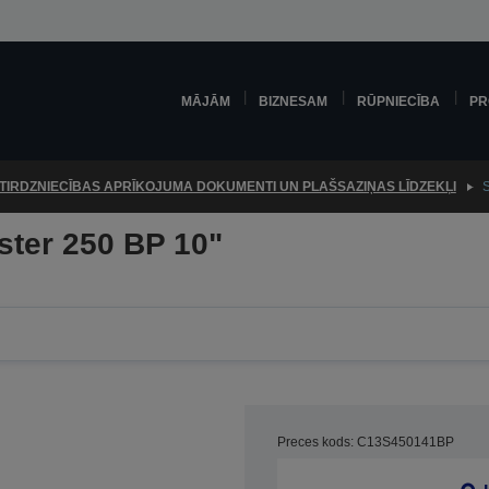
MĀJĀM
BIZNESAM
RŪPNIECĪBA
PR
TIRDZNIECĪBAS APRĪKOJUMA DOKUMENTI UN PLAŠSAZIŅAS LĪDZEKĻI
S
ster 250 BP 10"
Preces kods: C13S450141BP