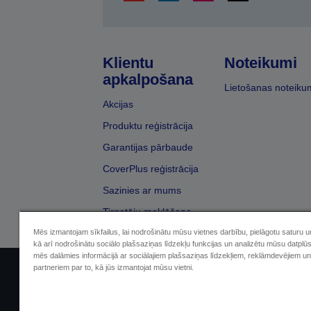
Klientu
Noteikumi
apkalpošana
Lietošanas noteiku
Akcijas
Produktu reģistrācija
Garantijas pārbaude
CoverPlus reģistrācija
Sazinies ar mums
Tirgotāju meklēšana
Mēs izmantojam sīkfailus, lai nodrošinātu mūsu vietnes darbību, pielāgotu saturu 
kā arī nodrošinātu sociālo plašsaziņas līdzekļu funkcijas un analizētu mūsu datplū
mēs dalāmies informācijā ar sociālajiem plašsaziņas līdzekļiem, reklāmdevējiem un
partneriem par to, kā jūs izmantojat mūsu vietni.
Sellers Identification
Paziņojumā par kon