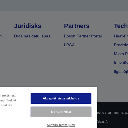
Juridisks
Partners
Tech
mi
Drošības datu lapas
Epson Partner Portal
Heat-Fr
LPGA
Precisi
Micro P
Inovatī
Ilgtspēj
un reklāmas,
Akceptēt visus sīkfailus
smu. Turklāt
 analīzes
Noraidīt visu
fidencialitāti
EU Data Act Compliance
Sazinieties ar mums p
Epson apņemšanās pieejamības nodrošināšanā
Sīkfailu iestatījumi