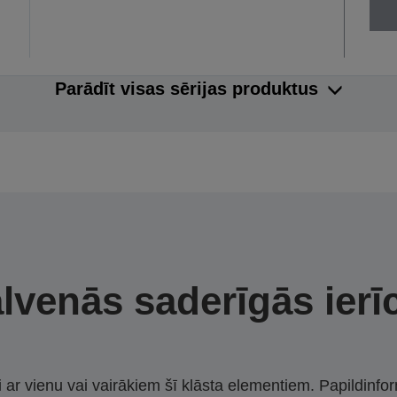
Parādīt visas sērijas produktus
lvenās saderīgās ierī
i ar vienu vai vairākiem šī klāsta elementiem. Papildinfor