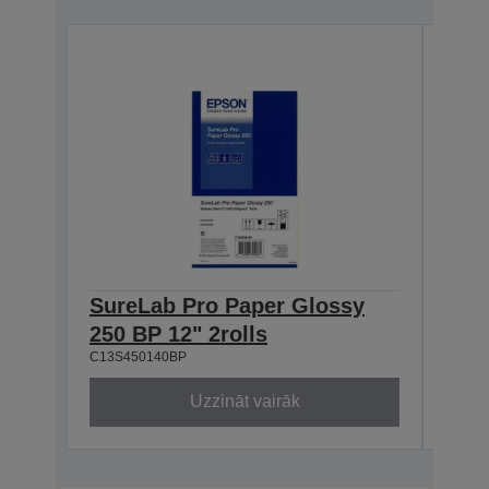
SureLab Pro Paper Glossy
Sur
250 BP 12" 2rolls
250 
C13S450140BP
C13S4
Uzzināt vairāk