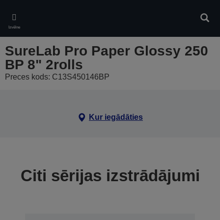
Skip
to
Meklē
main
Izvēlne
content
SureLab Pro Paper Glossy 250
BP 8" 2rolls
Preces kods: C13S450146BP
Kur iegādāties
Citi sērijas izstrādājumi