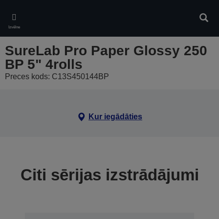
Skip
to
Meklē
main
Izvēlne
content
SureLab Pro Paper Glossy 250
BP 5" 4rolls
Preces kods: C13S450144BP
Kur iegādāties
Citi sērijas izstrādājumi