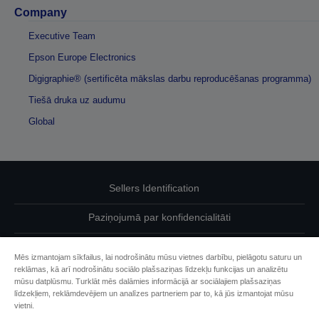
Company
Executive Team
Epson Europe Electronics
Digigraphie® (sertificēta mākslas darbu reproducēšanas programma)
Tiešā druka uz audumu
Global
Sellers Identification
Paziņojumā par konfidencialitāti
EU Data Act Compliance
Mēs izmantojam sīkfailus, lai nodrošinātu mūsu vietnes darbību, pielāgotu saturu un
reklāmas, kā arī nodrošinātu sociālo plašsaziņas līdzekļu funkcijas un analizētu
Sazinieties ar mums par saviem datiem
mūsu datplūsmu. Turklāt mēs dalāmies informācijā ar sociālajiem plašsaziņas
līdzekļiem, reklāmdevējiem un analīzes partneriem par to, kā jūs izmantojat mūsu
Cookie Information
vietni.