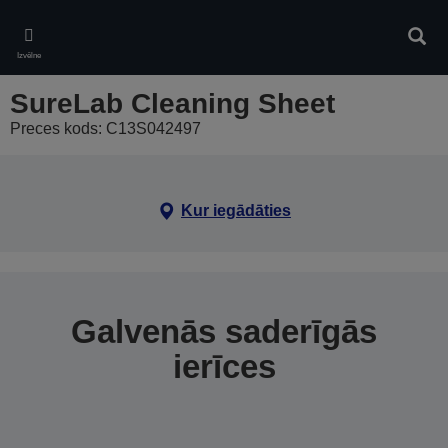
Skip
to
Meklē
main
Izvēlne
content
SureLab Cleaning Sheet
Preces kods: C13S042497
Kur iegādāties
Galvenās saderīgās
ierīces