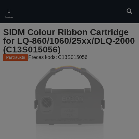
Skip
to
Meklē
main
Izvēlne
content
SIDM Colour Ribbon Cartridge
for LQ-860/1060/25xx/DLQ-2000
(C13S015056)
Preces kods: C13S015056
Pārtraukts