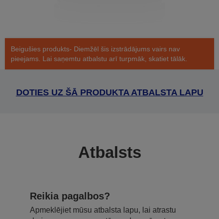
Beigušies produkts- Diemžēl šis izstrādājums vairs nav
pieejams. Lai saņemtu atbalstu arī turpmāk, skatiet tālāk.
DOTIES UZ ŠĀ PRODUKTA ATBALSTA LAPU
Atbalsts
Reikia pagalbos?
Apmeklējiet mūsu atbalsta lapu, lai atrastu