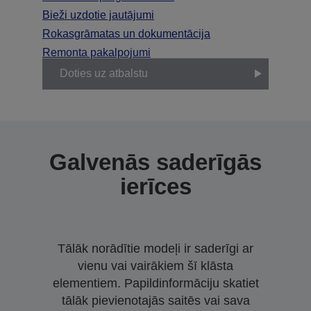
Bieži uzdotie jautājumi
Rokasgrāmatas un dokumentācija
Remonta pakalpojumi
Doties uz atbalstu
Galvenās saderīgās
ierīces
Tālāk norādītie modeļi ir saderīgi ar
vienu vai vairākiem šī klāsta
elementiem. Papildinformāciju skatiet
tālāk pievienotajās saitēs vai sava