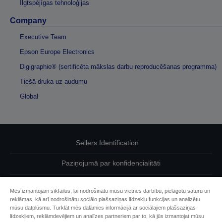
Ilgtspējīgas tehnoloģijas
Company
Executive Team
Epson Europe Electronics
Digigraphie® (sertificēta mākslas darbu reproducēšanas programma)
Tiešā druka uz audumu
Global
Sellers Identification
Paziņojumā par konfidencialitāti
EU Data Act Compliance
Mēs izmantojam sīkfailus, lai nodrošinātu mūsu vietnes darbību, pielāgotu saturu un
reklāmas, kā arī nodrošinātu sociālo plašsaziņas līdzekļu funkcijas un analizētu
Sazinieties ar mums par saviem datiem
mūsu datplūsmu. Turklāt mēs dalāmies informācijā ar sociālajiem plašsaziņas
līdzekļiem, reklāmdevējiem un analīzes partneriem par to, kā jūs izmantojat mūsu