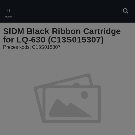
Skip
to
Meklē
main
Izvēlne
content
SIDM Black Ribbon Cartridge
for LQ-630 (C13S015307)
Preces kods: C13S015307