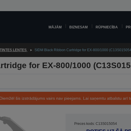
MĀJĀM
BIZNESAM
RŪPNIECĪBA
PR
TINTES LENTES
SIDM Black Ribbon Cartridge for EX-800/1000 (C13S015054
rtridge for EX-800/1000 (C13S015
Diemžēl šis izstrādājums vairs nav pieejams. Lai saņemtu atbalstu arī tu
Preces kods: C13S015054