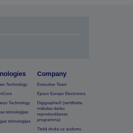
nologies
Company
ee Technology
Executive Team
onCore
Epson Europe Electronics
iezo Technology
Digigraphie® (sertificēta
mākslas darbu
vas tehnoloģijas
reproducēšanas
programma)
īgas tehnoloģijas
Tiešā druka uz audumu