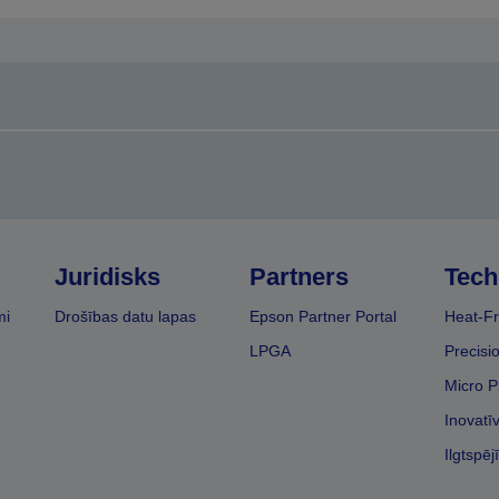
Juridisks
Partners
Tech
mi
Drošības datu lapas
Epson Partner Portal
Heat-Fr
LPGA
Precisi
Micro P
Inovatī
Ilgtspēj