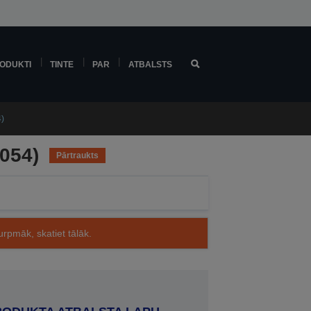
ODUKTI
TINTE
PAR
ATBALSTS
)
054)
Pārtraukts
rpmāk, skatiet tālāk.