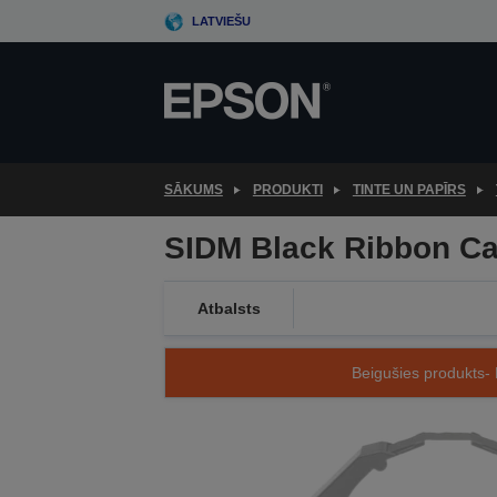
Skip
LATVIEŠU
to
main
content
SĀKUMS
PRODUKTI
TINTE UN PAPĪRS
SIDM Black Ribbon Ca
Atbalsts
Beigušies produkts- 