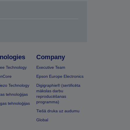
nologies
Company
ee Technology
Executive Team
onCore
Epson Europe Electronics
iezo Technology
Digigraphie® (sertificēta
mākslas darbu
vas tehnoloģijas
reproducēšanas
programma)
īgas tehnoloģijas
Tiešā druka uz audumu
Global