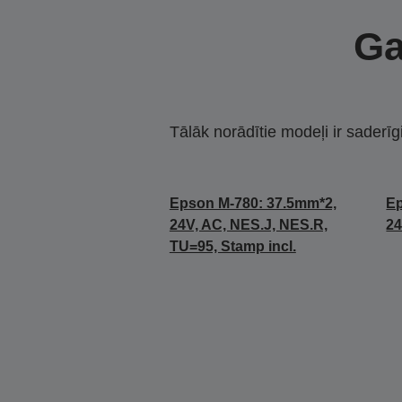
Ga
Tālāk norādītie modeļi ir saderīg
Epson M-780: 37.5mm*2,
Ep
24V, AC, NES.J, NES.R,
24
TU=95, Stamp incl.