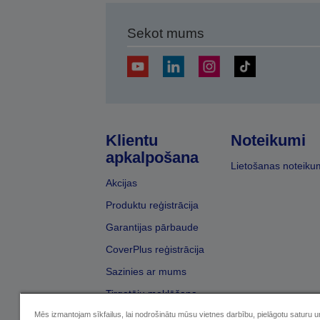
Sekot mums
Klientu
Noteikumi
apkalpošana
Lietošanas noteiku
Akcijas
Produktu reģistrācija
Garantijas pārbaude
CoverPlus reģistrācija
Sazinies ar mums
Tirgotāju meklēšana
Mēs izmantojam sīkfailus, lai nodrošinātu mūsu vietnes darbību, pielāgotu saturu 