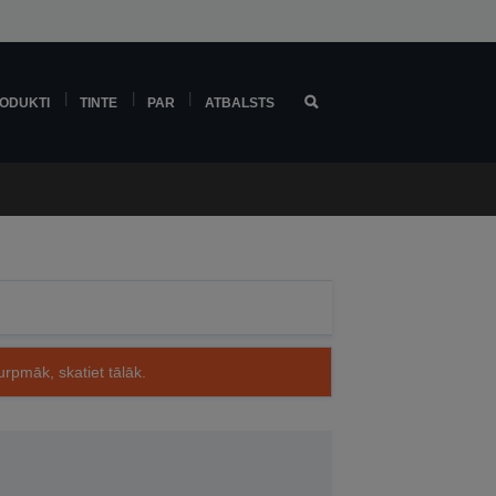
ODUKTI
TINTE
PAR
ATBALSTS
rpmāk, skatiet tālāk.