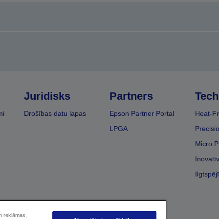
Juridisks
Partners
Tech
mi
Drošības datu lapas
Epson Partner Portal
Heat-Fr
LPGA
Precisi
Micro P
Inovatī
Ilgtspēj
un reklāmas,