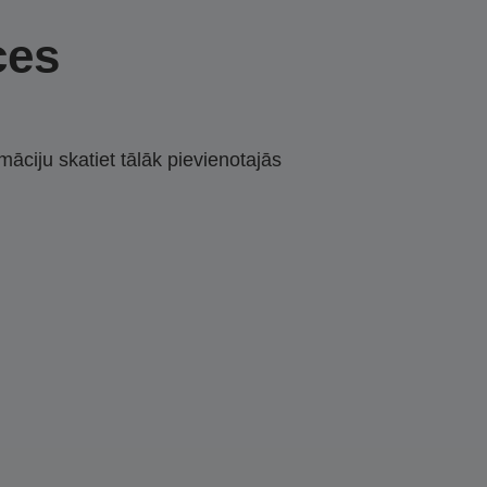
ces
māciju skatiet tālāk pievienotajās