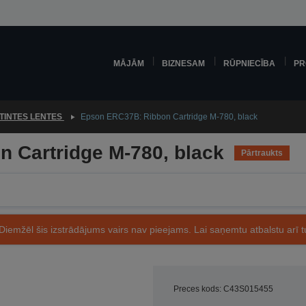
MĀJĀM
BIZNESAM
RŪPNIECĪBA
PR
TINTES LENTES
Epson ERC37B: Ribbon Cartridge M-780, black
 Cartridge M-780, black
Pārtraukts
Diemžēl šis izstrādājums vairs nav pieejams. Lai saņemtu atbalstu arī tu
Preces kods: C43S015455