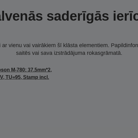
lvenās saderīgās ierī
i ar vienu vai vairākiem šī klāsta elementiem. Papildinfor
saitēs vai sava izstrādājuma rokasgrāmatā.
son M-780: 37.5mm*2,
V, TU=95, Stamp incl.