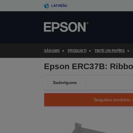
Skip
LATVIEŠU
to
main
content
SĀKUMS
PRODUKTI
TINTE UN PAPĪRS
Epson ERC37B: Ribbon
Saderīgums
Beigušies produkts- 