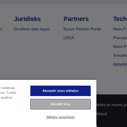
Juridisks
Partners
Tech
mi
Drošības datu lapas
Epson Partner Portal
Heat-Fr
LPGA
Precisi
Micro P
Inovatī
Ilgtspēj
un reklāmas,
Akceptēt visus sīkfailus
smu. Turklāt
 analīzes
fidencialitāti
EU Data Act Compliance
Noraidīt visu
Sazinieties ar mums p
Epson apņemšanās pieejamības nodrošināšanā
Sīkfailu iestatījumi
Autortiesības (c) 2026 Seiko Epson