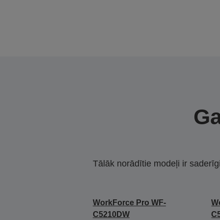
Ga
Tālāk norādītie modeļi ir saderīg
WorkForce Pro WF-
Wo
C5210DW
C