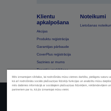
Klientu
Noteikumi
apkalpošana
Lietošanas noteiku
Akcijas
Produktu reģistrācija
Garantijas pārbaude
CoverPlus reģistrācija
Sazinies ar mums
Tirgotāju meklēšana
Mēs izmantojam sīkfailus, lai nodrošinātu mūsu vietnes darbību, pielāgotu saturu 
kā arī nodrošinātu sociālo plašsaziņas līdzekļu funkcijas un analizētu mūsu datplū
mēs dalāmies informācijā ar sociālajiem plašsaziņas līdzekļiem, reklāmdevējiem un
partneriem par to, kā jūs izmantojat mūsu vietni.
Sellers Identification
Paziņojumā par kon