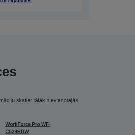
Kur iegādāties
ces
māciju skatiet tālāk pievienotajās
WorkForce Pro WF-
C529RDW