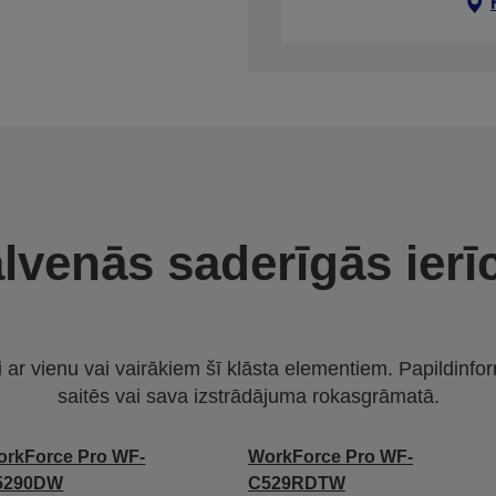
lvenās saderīgās ierī
i ar vienu vai vairākiem šī klāsta elementiem. Papildinfor
saitēs vai sava izstrādājuma rokasgrāmatā.
rkForce Pro WF-
WorkForce Pro WF-
5290DW
C529RDTW