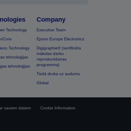
nologies
Company
ee Technology
Executive Team
onCore
Epson Europe Electronics
iezo Technology
Digigraphie® (sertificēta
mākslas darbu
vas tehnoloģijas
reproducēšanas
programma)
īgas tehnoloģijas
Tiešā druka uz audumu
Global
ar saviem datiem
Cookie Information