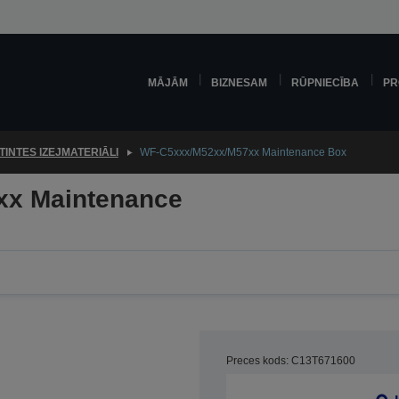
MĀJĀM
BIZNESAM
RŪPNIECĪBA
PR
TINTES IZEJMATERIĀLI
WF-C5xxx/M52xx/M57xx Maintenance Box
x Maintenance
Preces kods: C13T671600