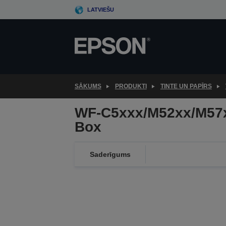
Skip
LATVIEŠU
to
main
content
SĀKUMS
PRODUKTI
TINTE UN PAPĪRS
WF-C5xxx/M52xx/M57x
Box
Saderīgums