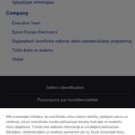
Ilgtspējīgas tehnoloģijas
Company
Executive Team
Epson Europe Electronics
Digigraphie® (sertificēta mākslas darbu reproducēšanas programma)
Tiešā druka uz audumu
Global
Sellers Identification
Paziņojumā par konfidencialitāti
EU Data Act Compliance
Mēs izmantojam sīkfailus, lai nodrošinātu mūsu vietnes darbību, pielāgotu saturu un
reklāmas, kā arī nodrošinātu sociālo plašsaziņas līdzekļu funkcijas un analizētu
Sazinieties ar mums par saviem datiem
mūsu datplūsmu. Turklāt mēs dalāmies informācijā ar sociālajiem plašsaziņas
līdzekļiem, reklāmdevējiem un analīzes partneriem par to, kā jūs izmantojat mūsu