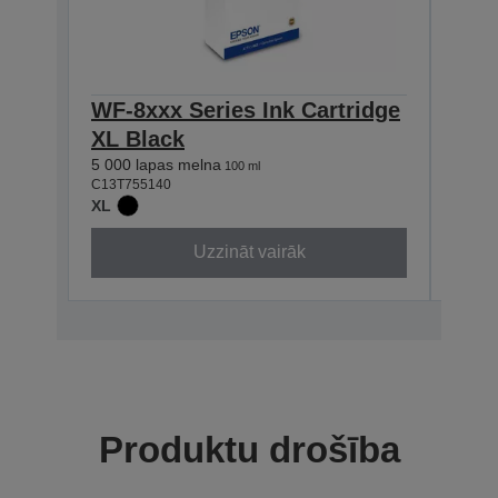
WF-8xxx Series Ink Cartridge
WF-8
XL Black
XL 
5 000 lapas melna
5 000
100 ml
C13T755140
C13T7
XL
XL
Uzzināt vairāk
Produktu drošība