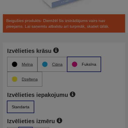
Beigušies produkts- Diemžēl šis izstrādājums vairs nav
pieejams. Lai saņemtu atbalstu arī turpmāk, skatiet tālāk.
Izvēlieties krāsu
Melna
Ciāna
Fuksīna
Dzeltena
Izvēlieties iepakojumu
Standarta
Izvēlieties izmēru