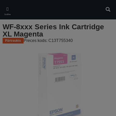
Skip
to
Meklē
main
Izvēlne
content
WF-8xxx Series Ink Cartridge
XL Magenta
Preces kods: C13T755340
Pārtraukts