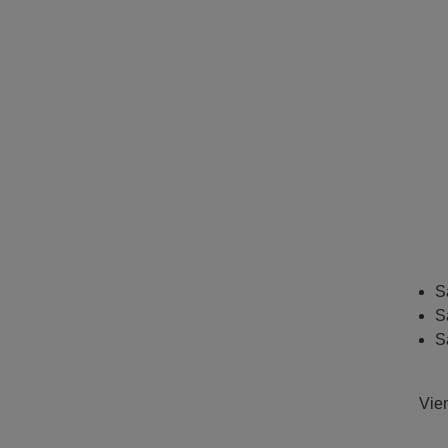
S
S
S
Vien