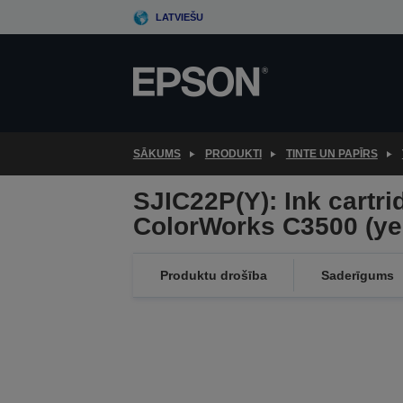
Skip
LATVIEŠU
to
main
content
SĀKUMS
PRODUKTI
TINTE UN PAPĪRS
SJIC22P(Y): Ink cartri
ColorWorks C3500 (ye
Produktu drošība
Saderīgums