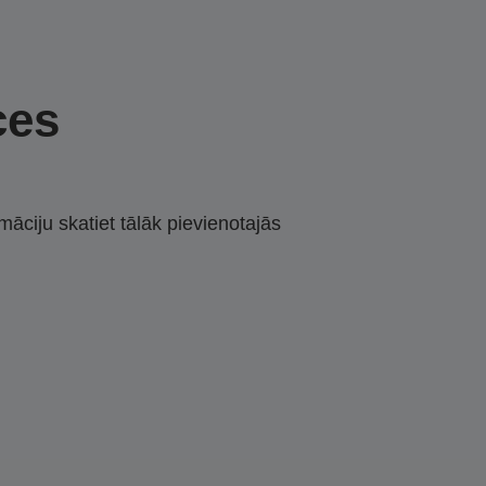
ces
māciju skatiet tālāk pievienotajās