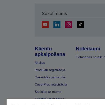
Sekot mums
Klientu
Noteikumi
apkalpošana
Lietošanas noteiku
Akcijas
Produktu reģistrācija
Garantijas pārbaude
CoverPlus reģistrācija
Sazinies ar mums
Tirgotāju meklēšana