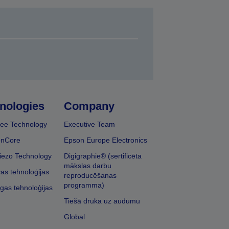
nologies
Company
ee Technology
Executive Team
onCore
Epson Europe Electronics
iezo Technology
Digigraphie® (sertificēta
mākslas darbu
vas tehnoloģijas
reproducēšanas
programma)
īgas tehnoloģijas
Tiešā druka uz audumu
Global