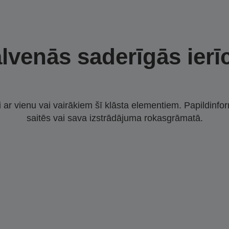
lvenās saderīgās ierī
i ar vienu vai vairākiem šī klāsta elementiem. Papildinfor
saitēs vai sava izstrādājuma rokasgrāmatā.