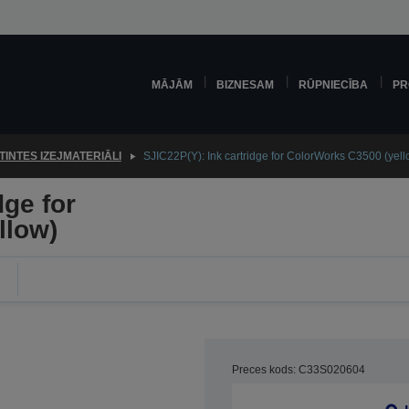
MĀJĀM
BIZNESAM
RŪPNIECĪBA
PR
TINTES IZEJMATERIĀLI
SJIC22P(Y): Ink cartridge for ColorWorks C3500 (yell
dge for
llow)
Preces kods: C33S020604