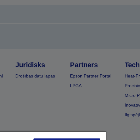
Juridisks
Partners
Tech
mi
Drošības datu lapas
Epson Partner Portal
Heat-Fr
LPGA
Precisi
Micro P
Inovatī
Ilgtspēj