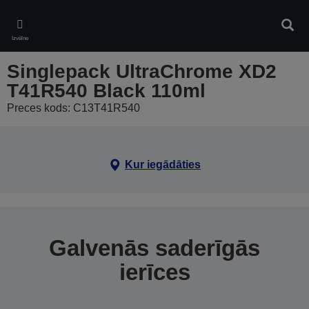
Skip
to
Meklē
main
Izvēlne
content
Singlepack UltraChrome XD2
T41R540 Black 110ml
Preces kods: C13T41R540
Kur iegādāties
Galvenās saderīgās
ierīces