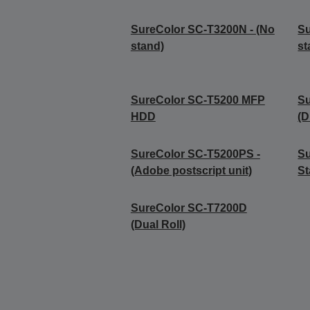
SureColor SC-T3200N - (No
Su
stand)
st
SureColor SC-T5200 MFP
S
HDD
(D
SureColor SC-T5200PS -
Su
(Adobe postscript unit)
St
SureColor SC-T7200D
(Dual Roll)