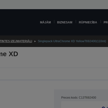
MĀJĀM
BIZNESAM
RŪPNIECĪBA
PR
TINTES IZEJMATERIĀLI
Singlepack UltraChrome XD YellowT692400(110ml)
me XD
Preces kods: C13T692400