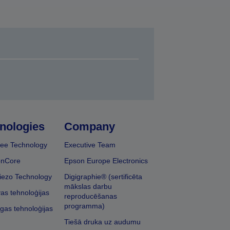
nologies
Company
ee Technology
Executive Team
onCore
Epson Europe Electronics
iezo Technology
Digigraphie® (sertificēta
mākslas darbu
vas tehnoloģijas
reproducēšanas
programma)
īgas tehnoloģijas
Tiešā druka uz audumu