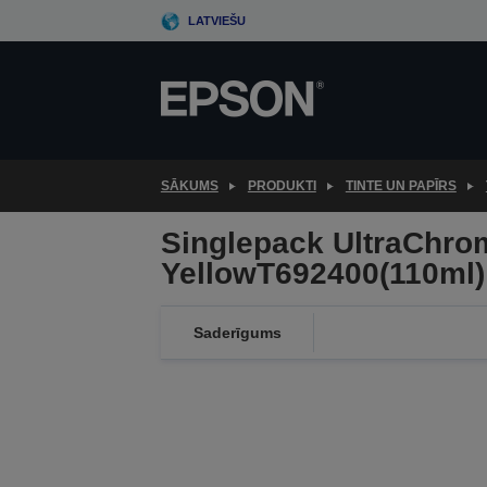
Skip
LATVIEŠU
to
main
content
SĀKUMS
PRODUKTI
TINTE UN PAPĪRS
Singlepack UltraChro
YellowT692400(110ml)
Saderīgums