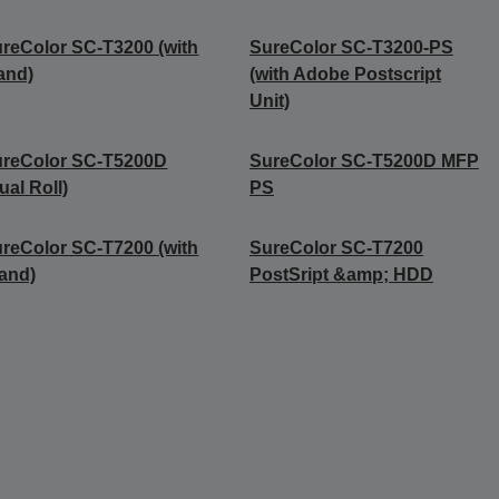
reColor SC-T3200 (with
SureColor SC-T3200-PS
and)
(with Adobe Postscript
Unit)
ureColor SC-T5200D
SureColor SC-T5200D MFP
ual Roll)
PS
reColor SC-T7200 (with
SureColor SC-T7200
and)
PostSript &amp; HDD