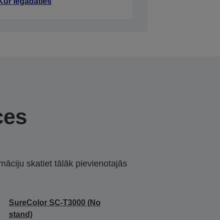
Kur iegādāties
ces
māciju skatiet tālāk pievienotajās
SureColor SC-T3000 (No
stand)