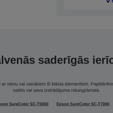
lvenās saderīgās ierī
i ar vienu vai vairākiem šī klāsta elementiem. Papildinfor
saitēs vai sava izstrādājuma rokasgrāmatā.
son SureColor SC-T5000
Epson SureColor SC-T7000