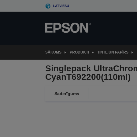
Skip
LATVIEŠU
to
main
content
SĀKUMS
PRODUKTI
TINTE UN PAPĪRS
Singlepack UltraChro
CyanT692200(110ml)
Saderīgums