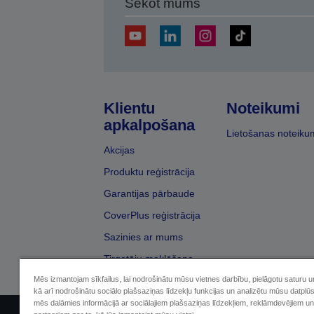
Sekot mums
Klientu
Noteikumi
apkalpošana
Lietošanas noteiku
Akcijas
Produktu reģistrācija
Garantijas pārbaude
CoverPlus reģistrācija
Sazinies ar mums
Tirgotāju meklēšana
Mēs izmantojam sīkfailus, lai nodrošinātu mūsu vietnes darbību, pielāgotu saturu 
kā arī nodrošinātu sociālo plašsaziņas līdzekļu funkcijas un analizētu mūsu datplū
mēs dalāmies informācijā ar sociālajiem plašsaziņas līdzekļiem, reklāmdevējiem un