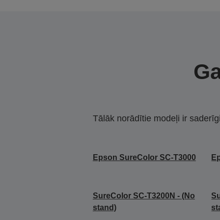
Ga
Tālāk norādītie modeļi ir saderīg
Epson SureColor SC-T3000
Ep
SureColor SC-T3200N - (No
Su
stand)
st