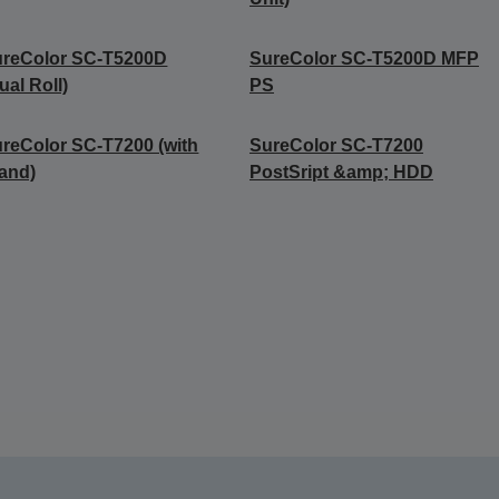
ureColor SC-T5200D
SureColor SC-T5200D MFP
ual Roll)
PS
reColor SC-T7200 (with
SureColor SC-T7200
and)
PostSript &amp; HDD