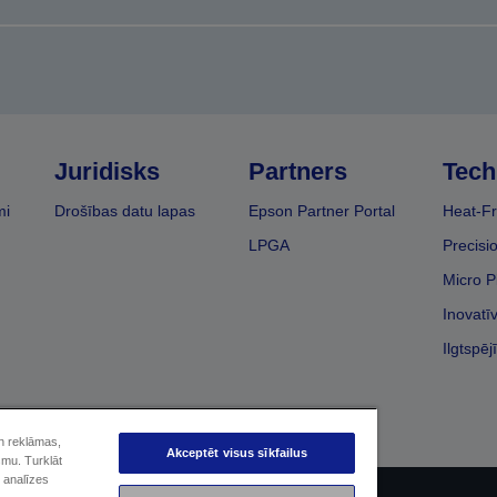
Juridisks
Partners
Tech
mi
Drošības datu lapas
Epson Partner Portal
Heat-Fr
LPGA
Precisi
Micro P
Inovatī
Ilgtspēj
un reklāmas,
Akceptēt visus sīkfailus
smu. Turklāt
 analīzes