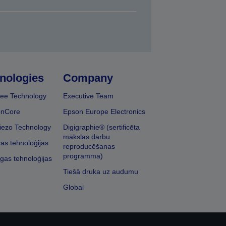
nologies
Company
ee Technology
Executive Team
onCore
Epson Europe Electronics
iezo Technology
Digigraphie® (sertificēta
mākslas darbu
vas tehnoloģijas
reproducēšanas
programma)
īgas tehnoloģijas
Tiešā druka uz audumu
Global