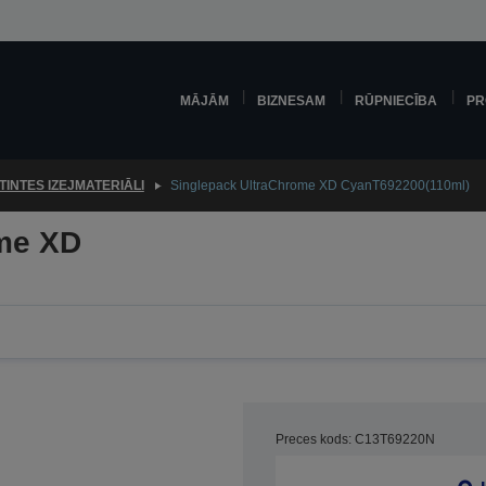
MĀJĀM
BIZNESAM
RŪPNIECĪBA
PR
TINTES IZEJMATERIĀLI
Singlepack UltraChrome XD CyanT692200(110ml)
me XD
Preces kods: C13T69220N