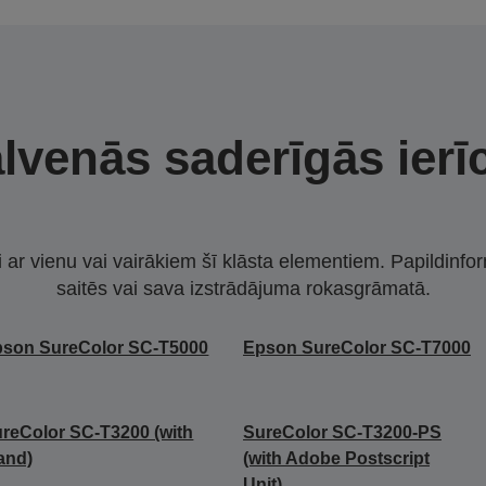
lvenās saderīgās ierī
i ar vienu vai vairākiem šī klāsta elementiem. Papildinfor
saitēs vai sava izstrādājuma rokasgrāmatā.
son SureColor SC-T5000
Epson SureColor SC-T7000
reColor SC-T3200 (with
SureColor SC-T3200-PS
and)
(with Adobe Postscript
Unit)