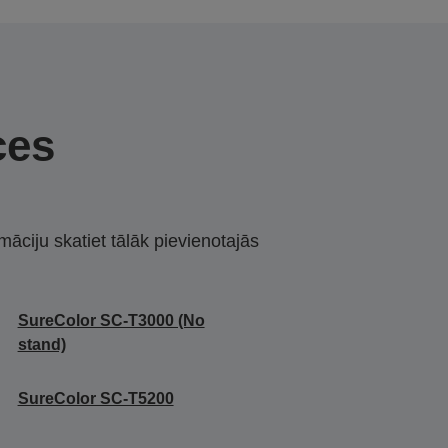
ces
māciju skatiet tālāk pievienotajās
SureColor SC-T3000 (No
stand)
SureColor SC-T5200