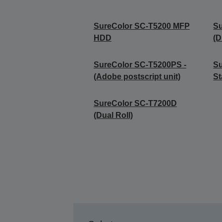
SureColor SC-T5200 MFP
S
HDD
(D
SureColor SC-T5200PS -
Su
(Adobe postscript unit)
St
SureColor SC-T7200D
(Dual Roll)