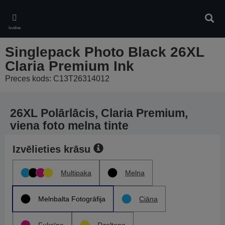
Skip
to
Meklē
main
Izvēlne
content
Singlepack Photo Black 26XL
Claria Premium Ink
Preces kods: C13T26314012
26XL Polārlācis, Claria Premium,
viena foto melna tinte
Izvēlieties krāsu
Multipaka
Melna
Melnbalta Fotogrāfija
Ciāna