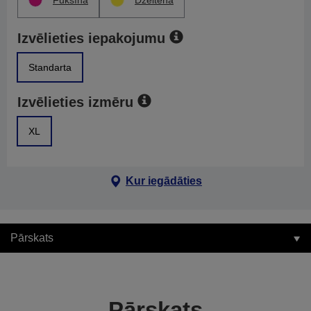
Fuksīna
Dzeltena
Izvēlieties iepakojumu
Standarta
Izvēlieties izmēru
XL
Kur iegādāties
Pārskats
Pārskats