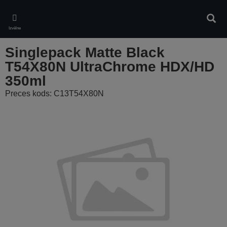
Skip
to
Meklē
main
Izvēlne
content
Singlepack Matte Black
T54X80N UltraChrome HDX/HD
350ml
Preces kods: C13T54X80N