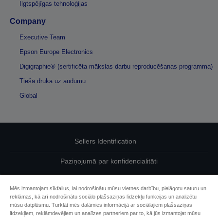
Ilgtspējīgas tehnoloģijas
Company
Executive Team
Epson Europe Electronics
Digigraphie® (sertificēta mākslas darbu reproducēšanas programma)
Tiešā druka uz audumu
Global
Sellers Identification
Paziņojumā par konfidencialitāti
EU Data Act Compliance
Mēs izmantojam sīkfailus, lai nodrošinātu mūsu vietnes darbību, pielāgotu saturu un
reklāmas, kā arī nodrošinātu sociālo plašsaziņas līdzekļu funkcijas un analizētu
Sazinieties ar mums par saviem datiem
mūsu datplūsmu. Turklāt mēs dalāmies informācijā ar sociālajiem plašsaziņas
līdzekļiem, reklāmdevējiem un analīzes partneriem par to, kā jūs izmantojat mūsu