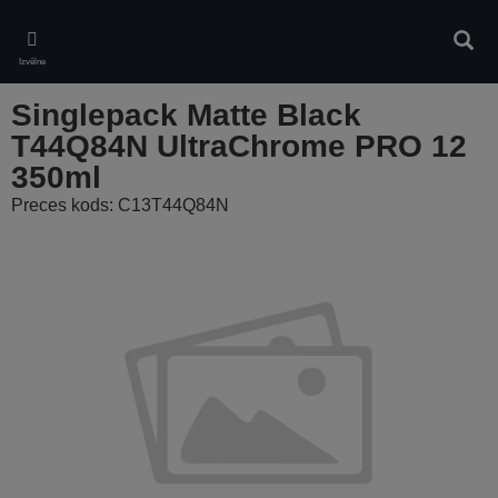
Skip
to
Meklē
main
Izvēlne
content
Singlepack Matte Black
T44Q84N UltraChrome PRO 12
350ml
Preces kods: C13T44Q84N