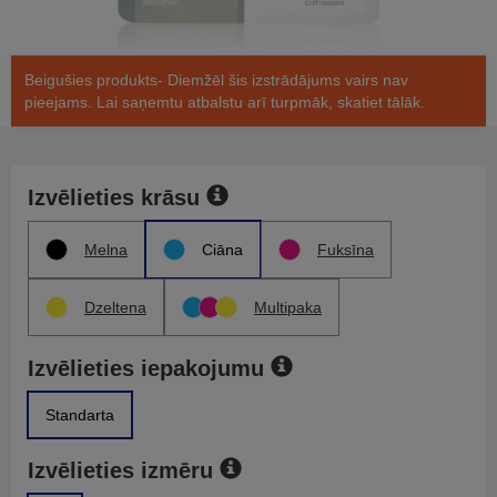
Beigušies produkts- Diemžēl šis izstrādājums vairs nav
pieejams. Lai saņemtu atbalstu arī turpmāk, skatiet tālāk.
Izvēlieties krāsu
Melna
Ciāna
Fuksīna
Dzeltena
Multipaka
Izvēlieties iepakojumu
Standarta
Izvēlieties izmēru