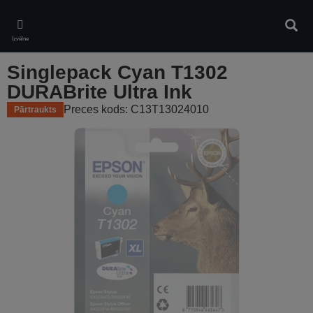
Skip
to
Meklē
main
Izvēlne
content
Singlepack Cyan T1302
DURABrite Ultra Ink
Preces kods: C13T13024010
Pārtraukts