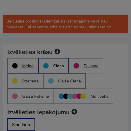
Beigušies produkts- Diemžēl šis izstrādājums vairs nav
pieejams. Lai saņemtu atbalstu arī turpmāk, skatiet tālāk.
Izvēlieties krāsu
Melna
Ciāna
Fuksīna
Dzeltena
Gaiša Ciāna
Gaiša Fuksīna
Multipaka
Izvēlieties iepakojumu
Standarta