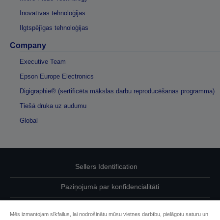
Inovatīvas tehnoloģijas
Ilgtspējīgas tehnoloģijas
Company
Executive Team
Epson Europe Electronics
Digigraphie® (sertificēta mākslas darbu reproducēšanas programma)
Tiešā druka uz audumu
Global
Sellers Identification
Paziņojumā par konfidencialitāti
EU Data Act Compliance
Mēs izmantojam sīkfailus, lai nodrošinātu mūsu vietnes darbību, pielāgotu saturu un