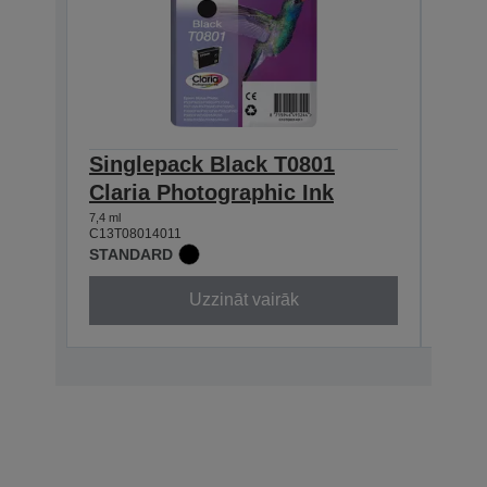
Singlepack Black T0801
Sin
Claria Photographic Ink
Clar
7,4 ml
7,4 ml
C13T08014011
C13T0
STANDARD
STAN
Uzzināt vairāk