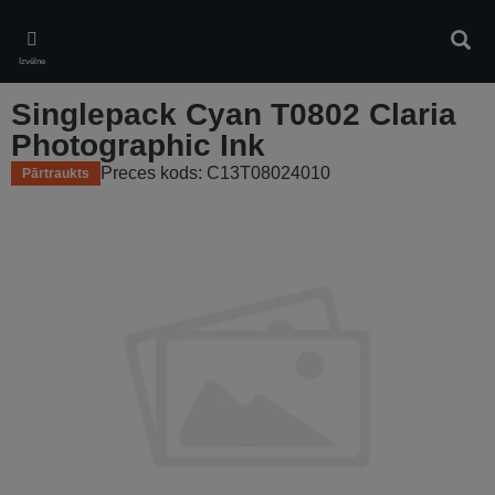
Skip
to
Meklē
main
Izvēlne
content
Singlepack Cyan T0802 Claria
Photographic Ink
Preces kods: C13T08024010
Pārtraukts