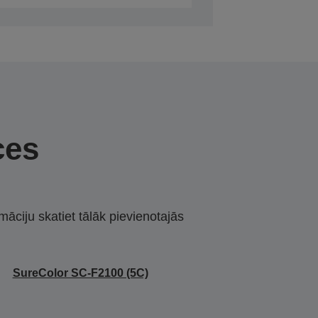
ces
māciju skatiet tālāk pievienotajās
SureColor SC-F2100 (5C)