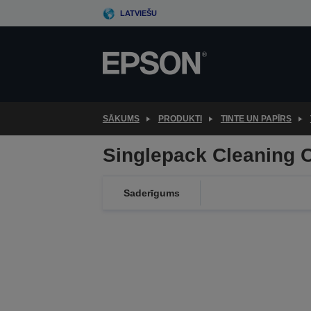
Skip
LATVIEŠU
to
main
content
SĀKUMS
PRODUKTI
TINTE UN PAPĪRS
Singlepack Cleaning 
Saderīgums