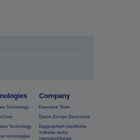
nologies
Company
ee Technology
Executive Team
onCore
Epson Europe Electronics
iezo Technology
Digigraphie® (sertificēta
mākslas darbu
vas tehnoloģijas
reproducēšanas