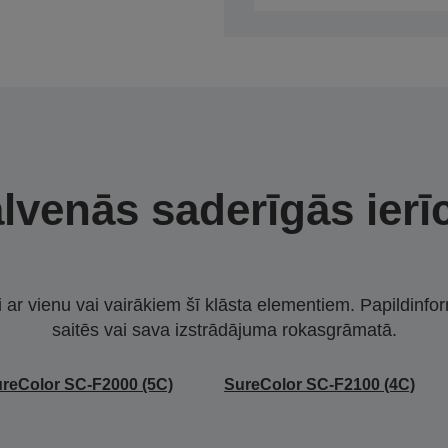
lvenās saderīgās ierī
i ar vienu vai vairākiem šī klāsta elementiem. Papildinfor
saitēs vai sava izstrādājuma rokasgrāmatā.
reColor SC-F2000 (5C)
SureColor SC-F2100 (4C)