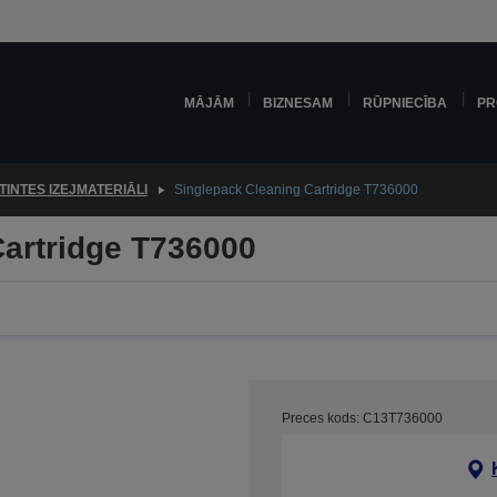
MĀJĀM
BIZNESAM
RŪPNIECĪBA
PR
TINTES IZEJMATERIĀLI
Singlepack Cleaning Cartridge T736000
Cartridge T736000
Preces kods: C13T736000