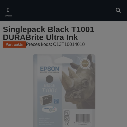
Skip
to
Meklē
main
Izvēlne
content
Singlepack Black T1001
DURABrite Ultra Ink
Preces kods: C13T10014010
Pārtraukts