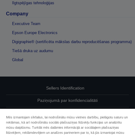
Ilgtspējīgas tehnoloģijas
Company
Executive Team
Epson Europe Electronics
Digigraphie® (sertificēta mākslas darbu reproducēšanas programma)
Tiešā druka uz audumu
Global
Sellers Identification
Paziņojumā par konfidencialitāti
EU Data Act Compliance
Mēs izmantojam sīkfailus, lai nodrošinātu mūsu vietnes darbību, pielāgotu saturu un
reklāmas, kā arī nodrošinātu sociālo plašsaziņas līdzekļu funkcijas un analizētu
Sazinieties ar mums par saviem datiem
mūsu datplūsmu. Turklāt mēs dalāmies informācijā ar sociālajiem plašsaziņas
līdzekļiem, reklāmdevējiem un analīzes partneriem par to, kā jūs izmantojat mūsu