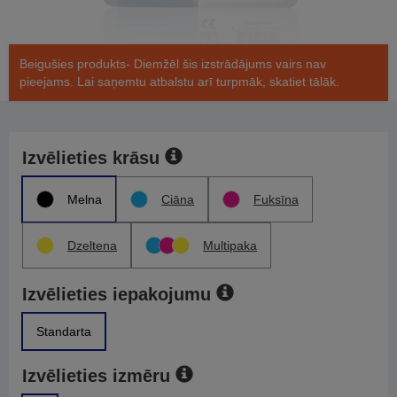
Beigušies produkts- Diemžēl šis izstrādājums vairs nav
pieejams. Lai saņemtu atbalstu arī turpmāk, skatiet tālāk.
Izvēlieties krāsu
Melna
Ciāna
Fuksīna
Dzeltena
Multipaka
Izvēlieties iepakojumu
Standarta
Izvēlieties izmēru