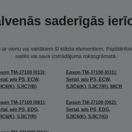
lvenās saderīgās ierī
i ar vienu vai vairākiem šī klāsta elementiem. Papildinfor
saitēs vai sava izstrādājuma rokasgrāmatā.
son TM-J7100 (013):
Epson TM-J7100 (031):
rial, w/o PS, ECW,
Serial, w/o PS, ECW,
IC6(K), SJIC7(B)
SJIC6(K), SJIC7(R), MICR
son TM-J7100 (061):
Epson TM-J7100 (062):
rial, w/o PS, EDG,
Serial, w/o PS, EDG,
IC6(K), SJIC7(R)
SJIC6(K), SJIC7(G)