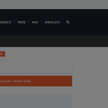
ODUKTI
TINTE
PAR
ATBALSTS
ts
rpmāk, skatiet tālāk.