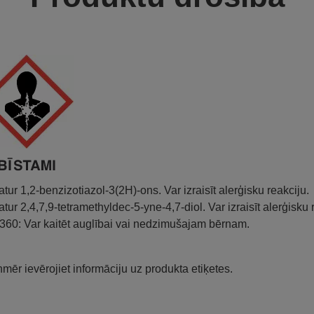
atur 1,2-benzizotiazol-3(2H)-ons. Var izraisīt alerģisku reakciju.
atur 2,4,7,9-tetramethyldec-5-yne-4,7-diol. Var izraisīt alerģisku 
360: Var kaitēt auglībai vai nedzimušajam bērnam.
mēr ievērojiet informāciju uz produkta etiķetes.