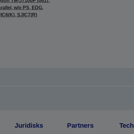
son TM-J7100P (061):
rallel, w/o PS, EDG,
IC6(K), SJIC7(R)
Juridisks
Partners
Tech