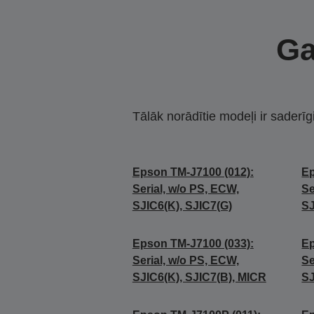
Ga
Tālāk norādītie modeļi ir saderīg
Epson TM-J7100 (012):
Ep
Serial, w/o PS, ECW,
Se
SJIC6(K), SJIC7(G)
SJ
Epson TM-J7100 (033):
Ep
Serial, w/o PS, ECW,
Se
SJIC6(K), SJIC7(B), MICR
SJ