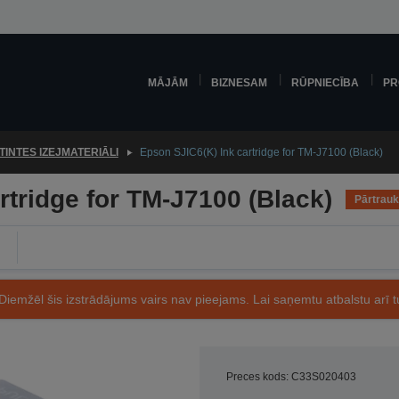
MĀJĀM
BIZNESAM
RŪPNIECĪBA
PR
TINTES IZEJMATERIĀLI
Epson SJIC6(K) Ink cartridge for TM-J7100 (Black)
rtridge for TM-J7100 (Black)
Pārtrauk
Diemžēl šis izstrādājums vairs nav pieejams. Lai saņemtu atbalstu arī tu
Preces kods: C33S020403