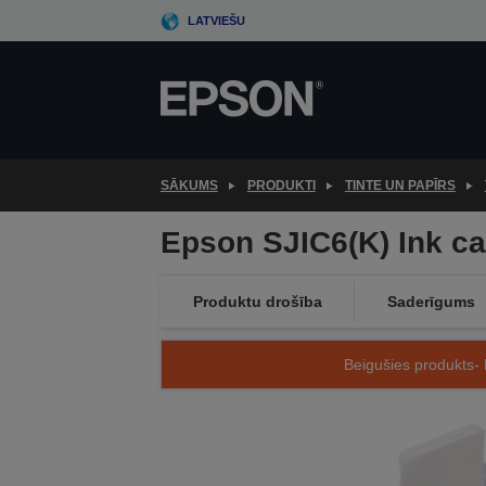
Skip
LATVIEŠU
to
main
content
SĀKUMS
PRODUKTI
TINTE UN PAPĪRS
Epson SJIC6(K) Ink ca
Produktu drošība
Saderīgums
Beigušies produkts- 