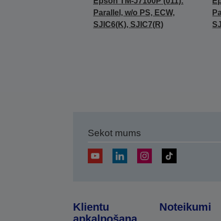
Epson TM-J7100P (011):
Ep
Parallel, w/o PS, ECW,
Pa
SJIC6(K), SJIC7(R)
SJ
Sekot mums
Klientu
Noteikumi
apkalpošana