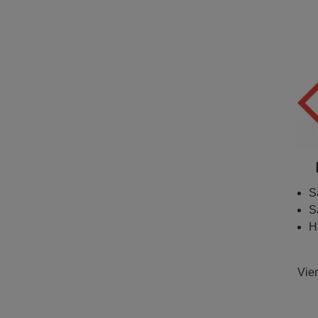
S
S
H
Vien