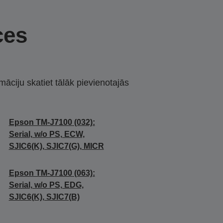
ces
māciju skatiet tālāk pievienotajās
Epson TM-J7100 (032):
Serial, w/o PS, ECW,
SJIC6(K), SJIC7(G), MICR
Epson TM-J7100 (063):
Serial, w/o PS, EDG,
SJIC6(K), SJIC7(B)