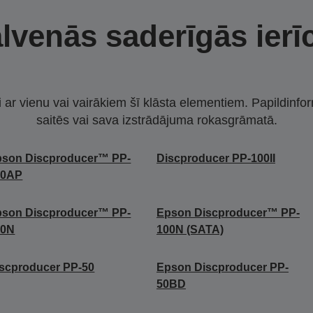
lvenās saderīgās ierī
i ar vienu vai vairākiem šī klāsta elementiem. Papildinfor
saitēs vai sava izstrādājuma rokasgrāmatā.
pson Discproducer™ PP-
Discproducer PP-100II
00AP
pson Discproducer™ PP-
Epson Discproducer™ PP-
00N
100N (SATA)
scproducer PP-50
Epson Discproducer PP-
50BD