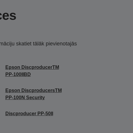
ces
māciju skatiet tālāk pievienotajās
Epson DiscproducerTM
PP-100IIBD
Epson DiscproducersTM
PP-100N Security
Discproducer PP-50II