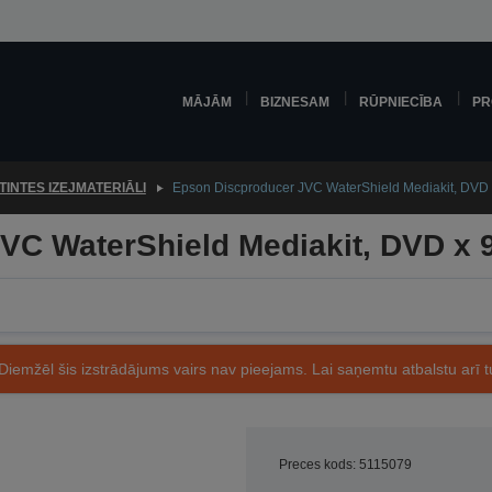
MĀJĀM
BIZNESAM
RŪPNIECĪBA
PR
TINTES IZEJMATERIĀLI
Epson Discproducer JVC WaterShield Mediakit, DVD x
C WaterShield Mediakit, DVD x 9
Diemžēl šis izstrādājums vairs nav pieejams. Lai saņemtu atbalstu arī tu
Preces kods: 5115079