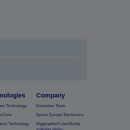
nologies
Company
ee Technology
Executive Team
onCore
Epson Europe Electronics
iezo Technology
Digigraphie® (sertificēta
mākslas darbu