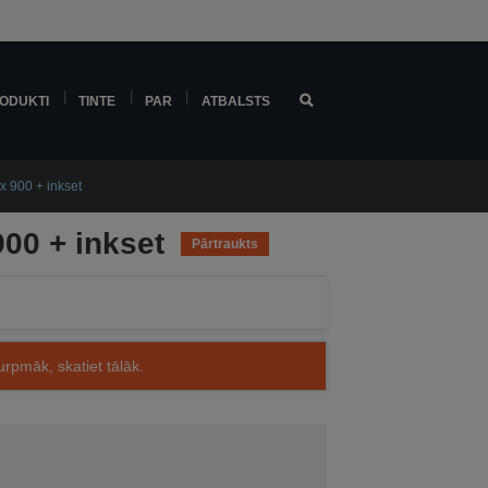
ODUKTI
TINTE
PAR
ATBALSTS
 900 + inkset
00 + inkset
Pārtraukts
rpmāk, skatiet tālāk.