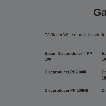
Ga
Tālāk norādītie modeļi ir saderīg
Epson Discproducer™ PP-
E
100
1
Discproducer PP-100III
E
1
Discproducer PP-100NII
Di