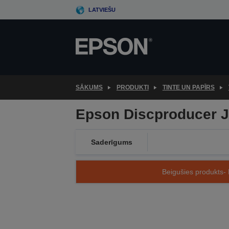
Skip
LATVIEŠU
to
main
content
SĀKUMS
PRODUKTI
TINTE UN PAPĪRS
Epson Discproducer JV
Saderīgums
Beigušies produkts- 