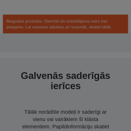
Beigušies produkts- Diemžēl šis izstrādājums vairs nav
pieejams. Lai saņemtu atbalstu arī turpmāk, skatiet tālāk.
Galvenās saderīgās
ierīces
Tālāk norādītie modeļi ir saderīgi ar
vienu vai vairākiem šī klāsta
elementiem. Papildinformāciju skatiet