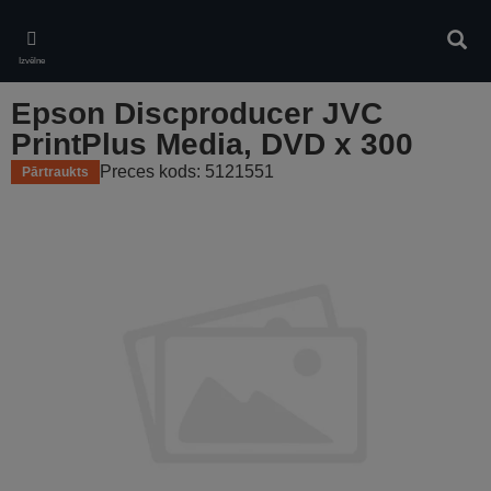
Skip
to
Meklē
main
Izvēlne
content
Epson Discproducer JVC
PrintPlus Media, DVD x 300
Preces kods: 5121551
Pārtraukts