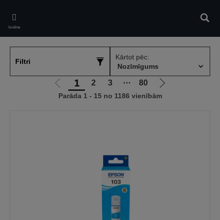
Skip
to
Meklē
main
Izvēlne
content
Kārtot pēc:
Filtri
1
2
3
⋯
80
Iet
Iet
Parāda 1 - 15 no 1186 vienībām
uz
uz
iepriekšējo
nākamo
lapu
lapu