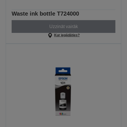
Waste ink bottle T724000
Uzzināt vairāk
Kur iegādāties?