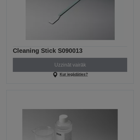
Cleaning Stick S090013
Uzzināt vairāk
Kur iegādāties?