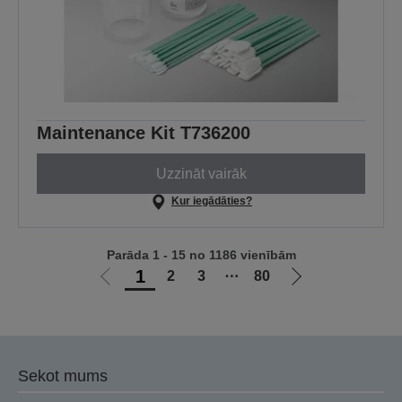
Maintenance Kit T736200
Uzzināt vairāk
Kur iegādāties?
Parāda 1 - 15 no 1186 vienībām
1
2
3
⋯
80
Iet
Iet
uz
uz
iepriekšējo
nākamo
lapu
lapu
Sekot mums