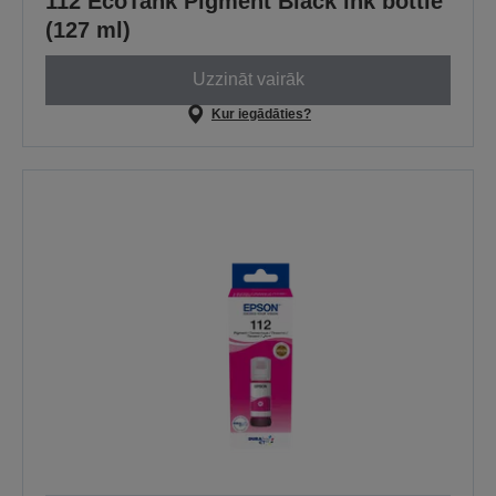
112 EcoTank Pigment Black ink bottle
(127 ml)
Uzzināt vairāk
Kur iegādāties?