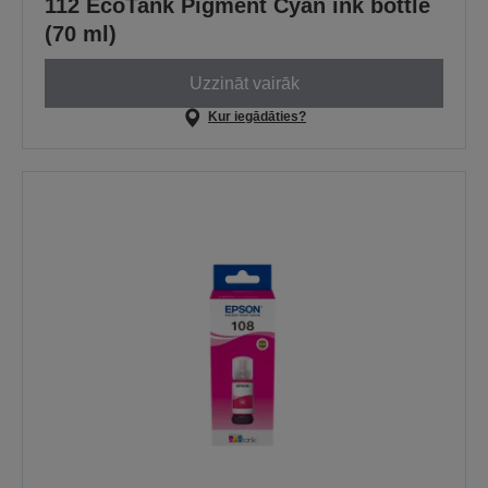
112 EcoTank Pigment Cyan ink bottle
(70 ml)
Uzzināt vairāk
Kur iegādāties?