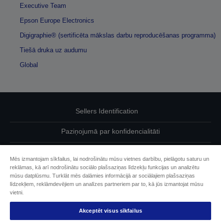
Executive Team
Epson Europe Electronics
Digigraphie® (sertificēta mākslas darbu reproducēšanas programma)
Tiešā druka uz audumu
Global
Sellers Identification
Paziņojumā par konfidencialitāti
EU Data Act Compliance
Mēs izmantojam sīkfailus, lai nodrošinātu mūsu vietnes darbību, pielāgotu saturu un
reklāmas, kā arī nodrošinātu sociālo plašsaziņas līdzekļu funkcijas un analizētu
Sazinieties ar mums par saviem datiem
mūsu datplūsmu. Turklāt mēs dalāmies informācijā ar sociālajiem plašsaziņas
līdzekļiem, reklāmdevējiem un analīzes partneriem par to, kā jūs izmantojat mūsu
Cookie Information
vietni.
Akceptēt visus sīkfailus
Epson apņemšanās pieejamības nodrošināšanā