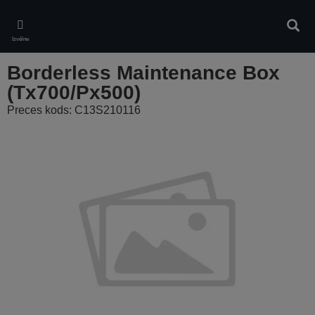
Skip
to
Meklē
main
Izvēlne
content
Borderless Maintenance Box
(Tx700/Px500)
Preces kods: C13S210116