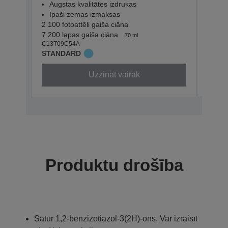
Augstas kvalitātes izdrukas
Aug
Īpaši zemas izmaksas
Īpa
2 100 fotoattēli gaiša ciāna
2 100 
7 200 lapas gaiša ciāna
7 200 
70 ml
C13T09C54A
C13T0
STANDARD
STAN
Uzzināt vairāk
Produktu drošība
Satur 1,2-benzizotiazol-3(2H)-ons. Var izraisīt