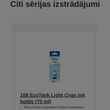
Citi sērijas izstrādājumi
108 EcoTank Light Cyan ink
108
bottle (70 ml)
bott
Sešu krāsu krāsvielus tintes komplekts
Seš