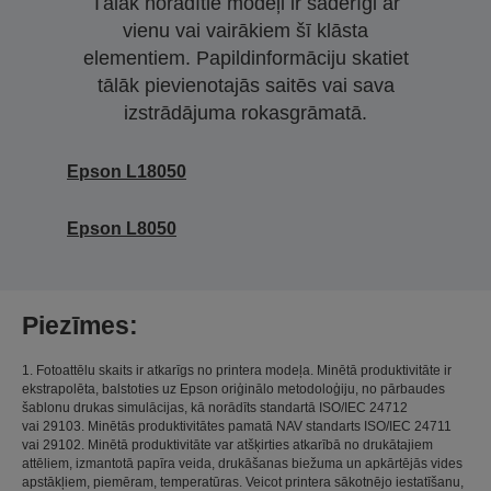
Tālāk norādītie modeļi ir saderīgi ar
vienu vai vairākiem šī klāsta
elementiem. Papildinformāciju skatiet
tālāk pievienotajās saitēs vai sava
izstrādājuma rokasgrāmatā.
Epson L18050
Epson L8050
Piezīmes:
1. Fotoattēlu skaits ir atkarīgs no printera modeļa. Minētā produktivitāte ir
ekstrapolēta, balstoties uz Epson oriģinālo metodoloģiju, no pārbaudes
šablonu drukas simulācijas, kā norādīts standartā ISO/IEC 24712
vai 29103. Minētās produktivitātes pamatā NAV standarts ISO/IEC 24711
vai 29102. Minētā produktivitāte var atšķirties atkarībā no drukātajiem
attēliem, izmantotā papīra veida, drukāšanas biežuma un apkārtējās vides
apstākļiem, piemēram, temperatūras. Veicot printera sākotnējo iestatīšanu,