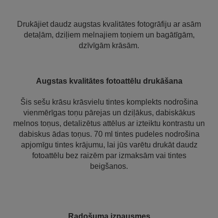
Drukājiet daudz augstas kvalitātes fotogrāfiju ar asām
detaļām, dziļiem melnajiem toņiem un bagātīgām,
dzīvīgām krāsām.
Augstas kvalitātes fotoattēlu drukāšana
Šis sešu krāsu krāsvielu tintes komplekts nodrošina
vienmērīgas toņu pārejas un dziļākus, dabiskākus
melnos toņus, detalizētus attēlus ar izteiktu kontrastu un
dabiskus ādas toņus. 70 ml tintes pudeles nodrošina
apjomīgu tintes krājumu, lai jūs varētu drukāt daudz
fotoattēlu bez raizēm par izmaksām vai tintes
beigšanos.
Radošuma izpausmes