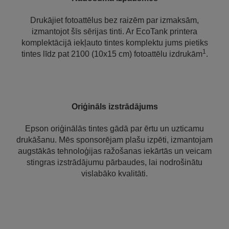
Drukājiet fotoattēlus bez raizēm par izmaksām,
izmantojot šīs sērijas tinti. Ar EcoTank printera
komplektācijā iekļauto tintes komplektu jums pietiks
1
tintes līdz pat 2100 (10x15 cm) fotoattēlu izdrukām
.
Oriģināls izstrādājums
Epson oriģinālās tintes gādā par ērtu un uzticamu
drukāšanu. Mēs sponsorējam plašu izpēti, izmantojam
augstākās tehnoloģijas ražošanas iekārtās un veicam
stingras izstrādājumu pārbaudes, lai nodrošinātu
vislabāko kvalitāti.