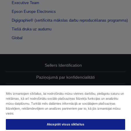
Executive Team
Epson Europe Electronics
Digigraphie® (sertificēta mākslas darbu reproducēšanas programma)
Tiešā druka uz audumu
Global
Sellers Identification
Paziņojumā par konfidencialitāti
EU Data Act Compliance
Mēs izmantojam sīkfailus, lai nodrošinātu mūsu vietnes darbību, pielāgotu saturu un
reklāmas, kā arī nodrošinātu sociālo plašsaziņas līdzekļu funkcijas un analizētu
Sazinieties ar mums par saviem datiem
mūsu datplūsmu. Turklāt mēs dalāmies informācijā ar sociālajiem plašsaziņas
līdzekļiem, reklāmdevējiem un analīzes partneriem par to, kā jūs izmantojat mūsu
Cookie Information
vietni.
Akceptēt visus sīkfailus
Epson apņemšanās pieejamības nodrošināšanā