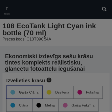
Skip
to
Meklē
main
Izvēlne
content
108 EcoTank Light Cyan ink
bottle (70 ml)
Preces kods: C13T09C54A
Ekonomiski izdevīgs sešu krāsu
tintes komplekts reālistisku,
glancētu fotoattēlu iegūšanai
Izvēlieties krāsu
Gaiša Ciāna
Dzeltena
Fuksīna
Ciāna
Melna
Gaiša Fuksīna