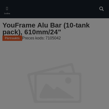
Skip
to
Meklē
main
Izvēlne
content
YouFrame Alu Bar (10-tank
pack), 610mm/24"
Preces kods: 7105042
Pārtraukts