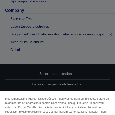
Ilgtspējīgas tehnoloģijas
Company
Executive Team
Epson Europe Electronics
Digigraphie® (sertificēta mākslas darbu reproducēšanas programma)
Tiešā druka uz audumu
Global
Sellers Identification
Paziņojumā par konfidencialitāti
EU Data Act Compliance
Mēs izmantojam sīkfailus, lai nodrošinātu mūsu vietnes darbību, pielāgotu saturu un
reklāmas, kā arī nodrošinātu sociālo plašsaziņas līdzekļu funkcijas un analizētu
Sazinieties ar mums par saviem datiem
mūsu datplūsmu. Turklāt mēs dalāmies informācijā ar sociālajiem plašsaziņas
līdzekļiem, reklāmdevējiem un analīzes partneriem par to, kā jūs izmantojat mūsu