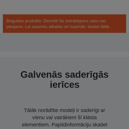
Beigušies produkts- Diemžēl šis izstrādājums vairs nav
pieejams. Lai saņemtu atbalstu arī turpmāk, skatiet tālāk.
Galvenās saderīgās
ierīces
Tālāk norādītie modeļi ir saderīgi ar
vienu vai vairākiem šī klāsta
elementiem. Papildinformāciju skatiet