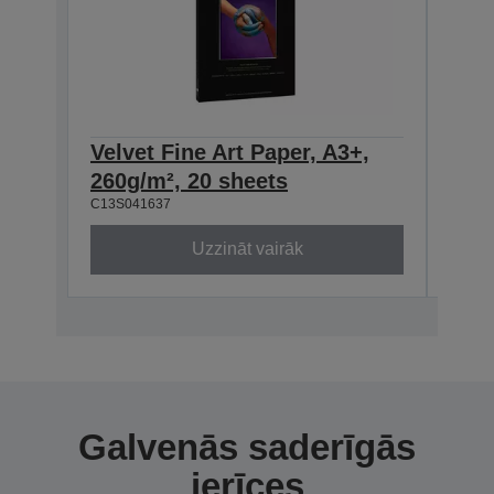
Velvet Fine Art Paper, A3+,
Velv
260g/m², 20 sheets
260
C13S041637
C13S0
Uzzināt vairāk
Galvenās saderīgās
ierīces