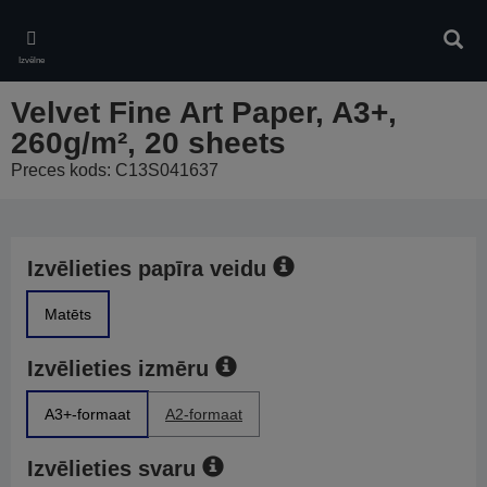
Skip
to
Meklē
main
Izvēlne
content
Velvet Fine Art Paper, A3+,
260g/m², 20 sheets
Preces kods: C13S041637
Izvēlieties papīra veidu
Matēts
Izvēlieties izmēru
A3+-formaat
A2-formaat
Izvēlieties svaru