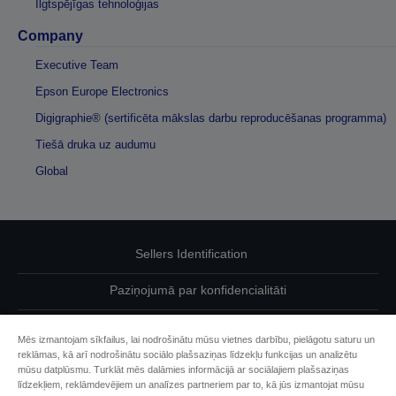
Ilgtspējīgas tehnoloģijas
Company
Executive Team
Epson Europe Electronics
Digigraphie® (sertificēta mākslas darbu reproducēšanas programma)
Tiešā druka uz audumu
Global
Sellers Identification
Paziņojumā par konfidencialitāti
EU Data Act Compliance
Mēs izmantojam sīkfailus, lai nodrošinātu mūsu vietnes darbību, pielāgotu saturu un
reklāmas, kā arī nodrošinātu sociālo plašsaziņas līdzekļu funkcijas un analizētu
Sazinieties ar mums par saviem datiem
mūsu datplūsmu. Turklāt mēs dalāmies informācijā ar sociālajiem plašsaziņas
līdzekļiem, reklāmdevējiem un analīzes partneriem par to, kā jūs izmantojat mūsu