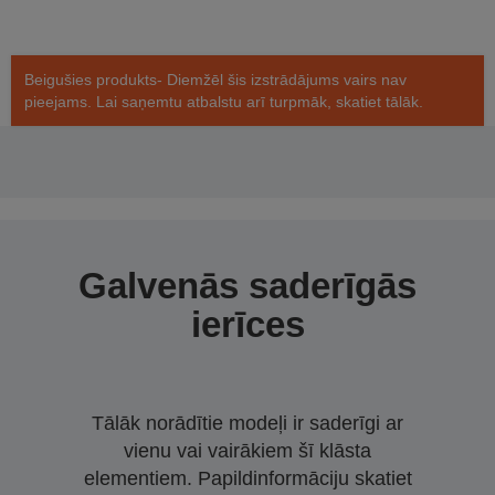
Beigušies produkts- Diemžēl šis izstrādājums vairs nav
pieejams. Lai saņemtu atbalstu arī turpmāk, skatiet tālāk.
Galvenās saderīgās
ierīces
Tālāk norādītie modeļi ir saderīgi ar
vienu vai vairākiem šī klāsta
elementiem. Papildinformāciju skatiet