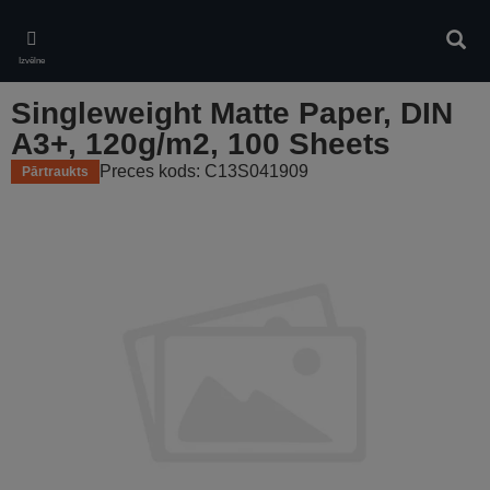
Skip
to
Meklē
main
Izvēlne
content
Singleweight Matte Paper, DIN
A3+, 120g/m2, 100 Sheets
Preces kods: C13S041909
Pārtraukts