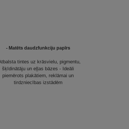
- Matēts daudzfunkciju papīrs
Atbalsta tintes uz krāsvielu, pigmentu,
šķīdinātāju un eļļas bāzes - Ideāli
piemērots plakātiem, reklāmai un
tirdzniecības izstādēm