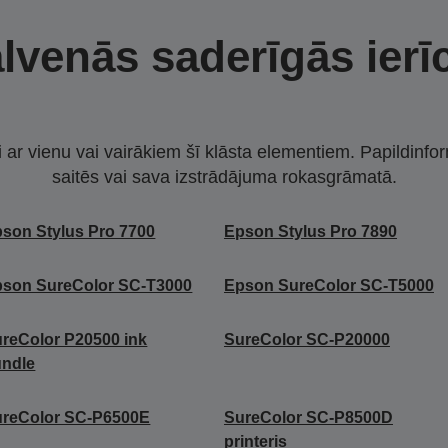
lvenās saderīgās ierī
i ar vienu vai vairākiem šī klāsta elementiem. Papildinfor
saitēs vai sava izstrādājuma rokasgrāmatā.
son Stylus Pro 7700
Epson Stylus Pro 7890
son SureColor SC-T3000
Epson SureColor SC-T5000
reColor P20500 ink
SureColor SC-P20000
undle
ureColor SC-P6500E
SureColor SC-P8500D
printeris