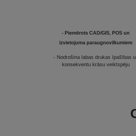
- Piemērots CAD/GIS, POS un
izvietojuma paraugnovilkumiem
- Nodrošina labas drukas īpašības 
konsekventu krāsu veiktspēju
C