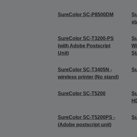
SureColor SC-P8500DM
Su
st
SureColor SC-T3200-PS
Su
(with Adobe Postscript
Wi
Unit)
St
SureColor SC-T3405N -
S
wireless printer (No stand)
SureColor SC-T5200
S
H
SureColor SC-T5200PS -
Su
(Adobe postscript unit)