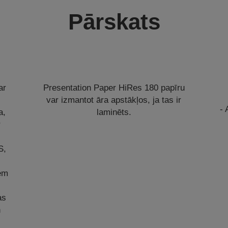
Pārskats
ar
Presentation Paper HiRes 180 papīru
var izmantot āra apstākļos, ja tas ir
- 
a,
laminēts.
r
S,
em
as
n