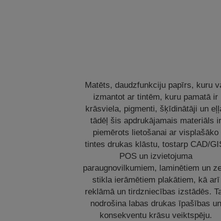
Matēts, daudzfunkciju papīrs, kuru v
izmantot ar tintēm, kuru pamatā ir
krāsviela, pigmenti, šķīdinātāji un eļļ
tādēļ šis apdrukājamais materiāls i
piemērots lietošanai ar visplašāko
tintes drukas klāstu, tostarp CAD/GI
POS un izvietojuma
paraugnovilkumiem, laminētiem un z
stikla ierāmētiem plakātiem, kā arī
reklāmā un tirdzniecības izstādēs. T
nodrošina labas drukas īpašības u
konsekventu krāsu veiktspēju.