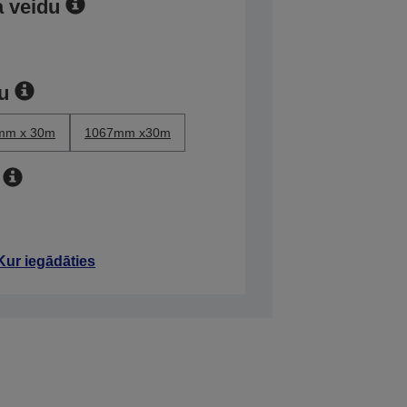
a veidu
ru
mm x 30m
1067mm x30m
Kur iegādāties