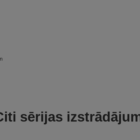
un
iti sērijas izstrādāju