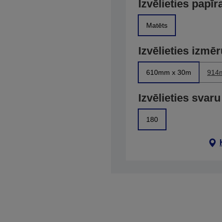
Izvēlieties papīr
Matēts
Izvēlieties izmē
610mm x 30m
914
Izvēlieties svaru
180