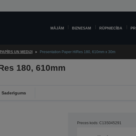
MĀJĀM
BIZNESAM
RŪPNIECĪBA
PR
PAPĪRS UN MEDIJI
Presentation Paper HiRes 180, 610mm x 30m
iRes 180, 610mm
Saderīgums
Preces kods: C13S045291