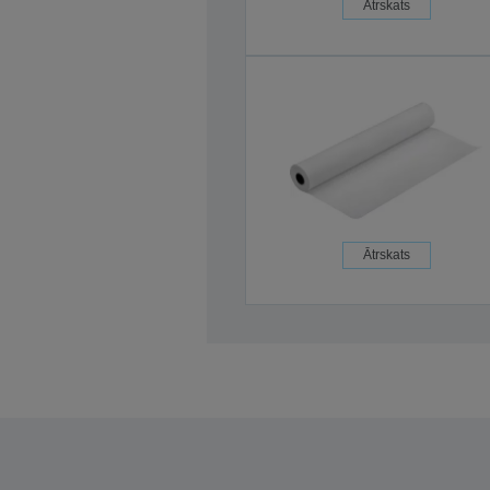
Ātrskats
Ātrskats