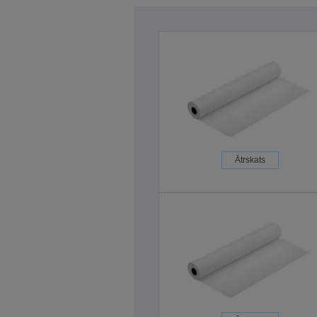
Ātrskats