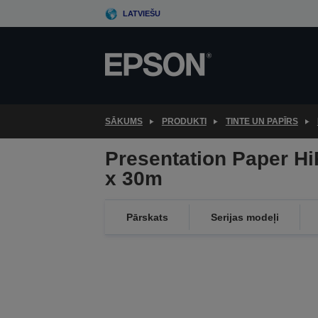
Skip
LATVIEŠU
to
main
content
SĀKUMS
PRODUKTI
TINTE UN PAPĪRS
Presentation Paper H
x 30m
Pārskats
Serijas modeļi