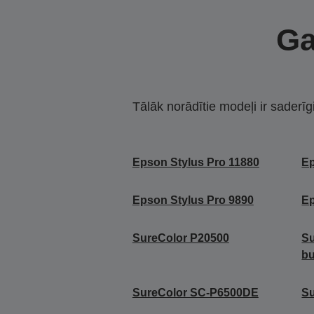
Ga
Tālāk norādītie modeļi ir saderīg
Epson Stylus Pro 11880
Ep
Epson Stylus Pro 9890
Ep
SureColor P20500
Su
b
SureColor SC-P6500DE
S