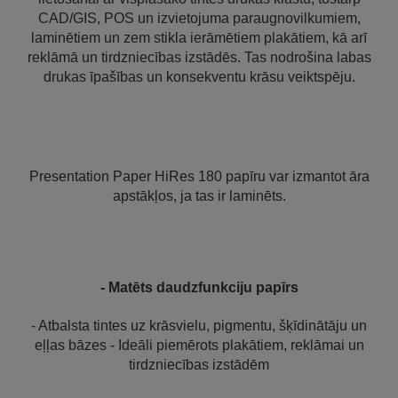
CAD/GIS, POS un izvietojuma paraugnovilkumiem,
laminētiem un zem stikla ierāmētiem plakātiem, kā arī
reklāmā un tirdzniecības izstādēs. Tas nodrošina labas
drukas īpašības un konsekventu krāsu veiktspēju.
Presentation Paper HiRes 180 papīru var izmantot āra
apstākļos, ja tas ir laminēts.
- Matēts daudzfunkciju papīrs
- Atbalsta tintes uz krāsvielu, pigmentu, šķīdinātāju un
eļļas bāzes - Ideāli piemērots plakātiem, reklāmai un
tirdzniecības izstādēm