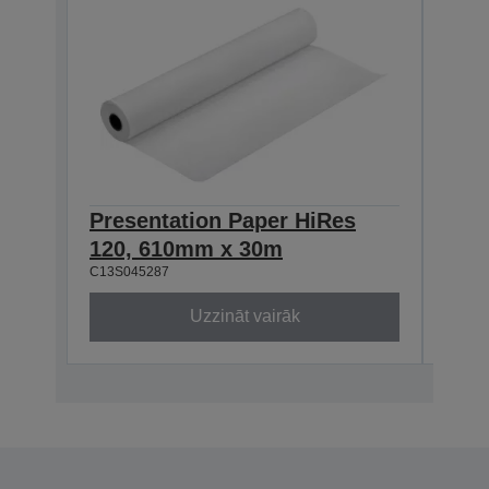
Presentation Paper HiRes
Pre
120, 610mm x 30m
120
C13S045287
C13S0
Uzzināt vairāk