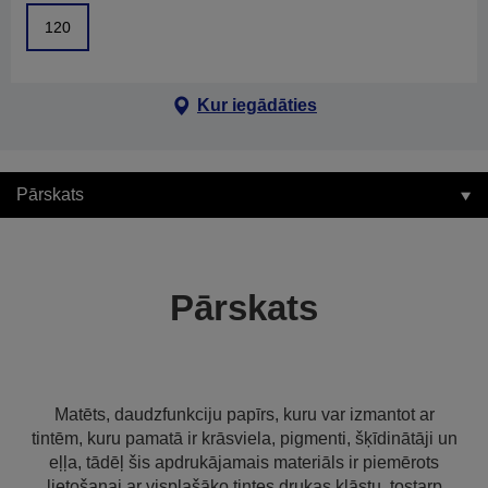
120
Kur iegādāties
Pārskats
Pārskats
Matēts, daudzfunkciju papīrs, kuru var izmantot ar
tintēm, kuru pamatā ir krāsviela, pigmenti, šķīdinātāji un
eļļa, tādēļ šis apdrukājamais materiāls ir piemērots
lietošanai ar visplašāko tintes drukas klāstu, tostarp