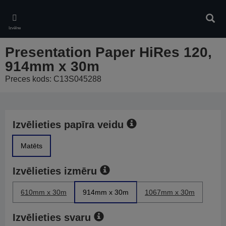
Skip
to
Meklē
main
Izvēlne
content
Presentation Paper HiRes 120,
914mm x 30m
Preces kods: C13S045288
Izvēlieties papīra veidu
Matēts
Izvēlieties izmēru
610mm x 30m
914mm x 30m
1067mm x 30m
Izvēlieties svaru