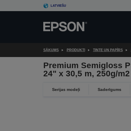
Skip
LATVIEŠU
to
main
content
SĀKUMS
PRODUKTI
TINTE UN PAPĪRS
Premium Semigloss Ph
24" x 30,5 m, 250g/m2
Serijas modeļi
Saderīgums