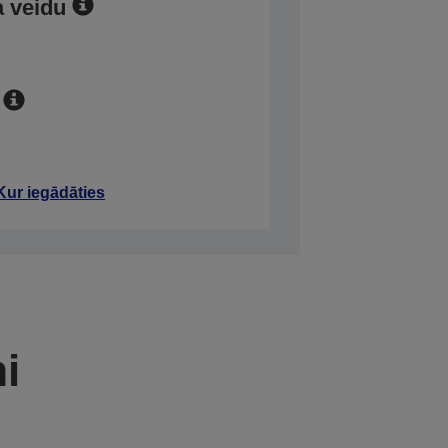
a veidu
Kur iegādāties
mi