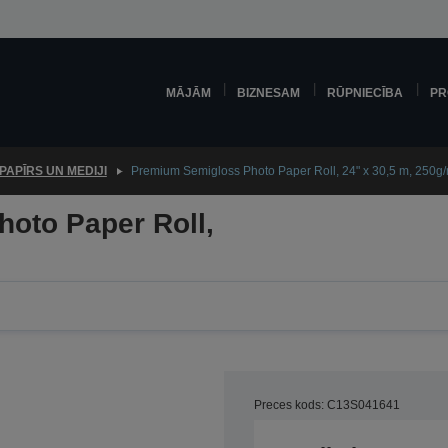
MĀJĀM
BIZNESAM
RŪPNIECĪBA
PR
PAPĪRS UN MEDIJI
Premium Semigloss Photo Paper Roll, 24" x 30,5 m, 250g
oto Paper Roll,
Preces kods: C13S041641