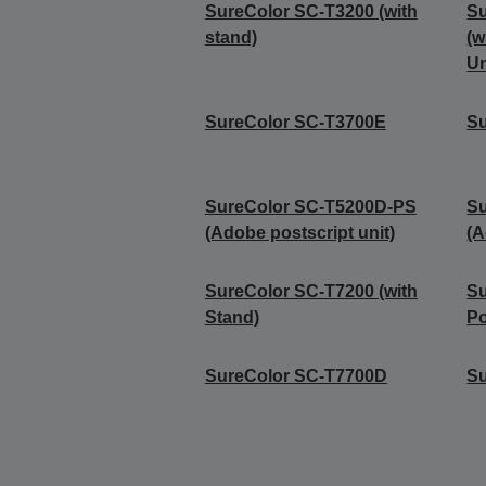
SureColor SC-T3200 (with
Su
stand)
(w
Un
SureColor SC-T3700E
Su
SureColor SC-T5200D-PS
Su
(Adobe postscript unit)
(A
SureColor SC-T7200 (with
Su
Stand)
Po
SureColor SC-T7700D
S