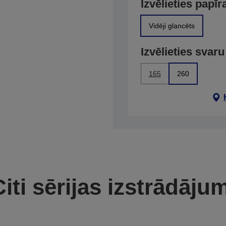
Izvēlieties papīr
Vidēji glancēts
Izvēlieties svaru
165
260
iti sērijas izstrādāju