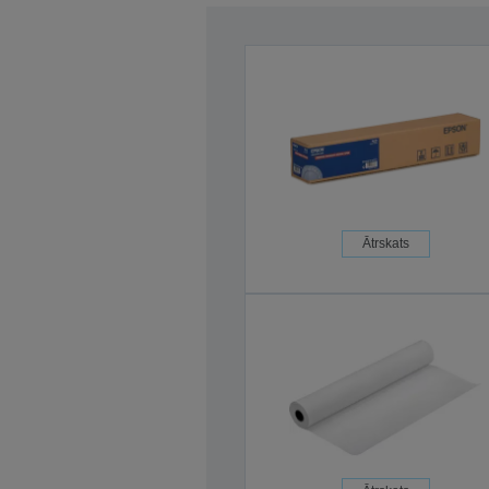
Ātrskats