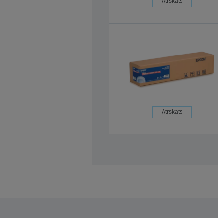
Ātrskats
Ātrskats