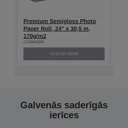
Premium Semigloss Photo
Pre
Paper Roll, 24" x 30,5 m,
Pape
170g/m2
170
C13S041393
C13S0
Uzzināt vairāk
Galvenās saderīgās
ierīces