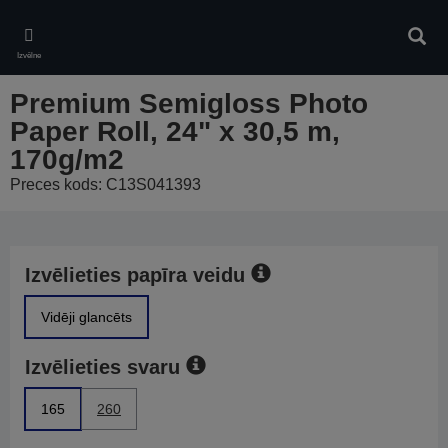
Skip
to
Meklē
main
Izvēlne
content
Premium Semigloss Photo
Paper Roll, 24" x 30,5 m,
170g/m2
Preces kods: C13S041393
Izvēlieties papīra veidu
Vidēji glancēts
Izvēlieties svaru
165
260