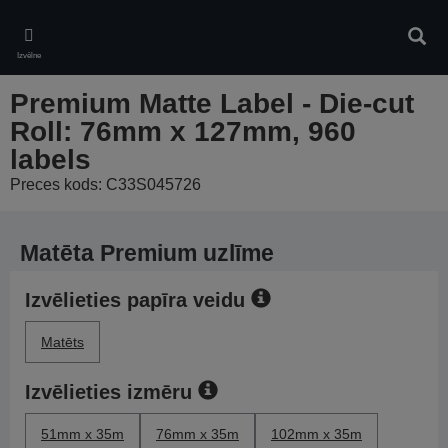
Skip
to
Meklē
main
Izvēlne
content
Premium Matte Label - Die-cut
Roll: 76mm x 127mm, 960
labels
Preces kods: C33S045726
Matēta Premium uzlīme
Izvēlieties papīra veidu
Matēts
Izvēlieties izmēru
51mm x 35m
76mm x 35m
102mm x 35m