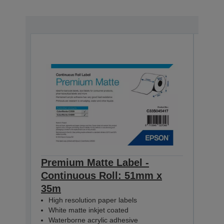
Premium Matte Label -
Pre
Continuous Roll: 51mm x
Con
35m
35m
High resolution paper labels
Hig
White matte inkjet coated
Whi
Waterborne acrylic adhesive
Wat