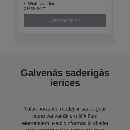
White kraft liner
Whit
C33S045417
C33S0
Uzzināt vairāk
Galvenās saderīgās
ierīces
Tālāk norādītie modeļi ir saderīgi ar
vienu vai vairākiem šī klāsta
elementiem. Papildinformāciju skatiet