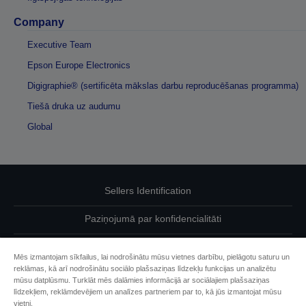
Company
Executive Team
Epson Europe Electronics
Digigraphie® (sertificēta mākslas darbu reproducēšanas programma)
Tiešā druka uz audumu
Global
Sellers Identification
Paziņojumā par konfidencialitāti
EU Data Act Compliance
Mēs izmantojam sīkfailus, lai nodrošinātu mūsu vietnes darbību, pielāgotu saturu un
reklāmas, kā arī nodrošinātu sociālo plašsaziņas līdzekļu funkcijas un analizētu
Sazinieties ar mums par saviem datiem
mūsu datplūsmu. Turklāt mēs dalāmies informācijā ar sociālajiem plašsaziņas
līdzekļiem, reklāmdevējiem un analīzes partneriem par to, kā jūs izmantojat mūsu
Cookie Information
vietni.