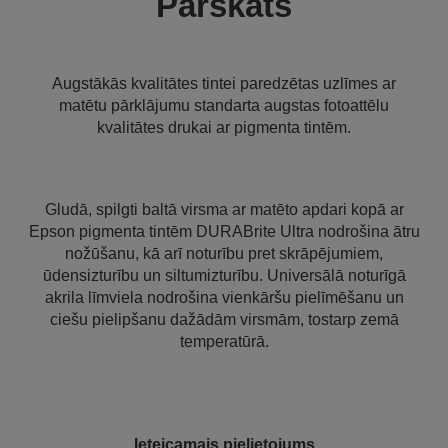
Pārskats
Augstākās kvalitātes tintei paredzētas uzlīmes ar
matētu pārklājumu standarta augstas fotoattēlu
kvalitātes drukai ar pigmenta tintēm.
Gludā, spilgti baltā virsma ar matēto apdari kopā ar
Epson pigmenta tintēm DURABrite Ultra nodrošina ātru
nožūšanu, kā arī noturību pret skrāpējumiem,
ūdensizturību un siltumizturību. Universālā noturīgā
akrila līmviela nodrošina vienkāršu pielīmēšanu un
ciešu pielipšanu dažādām virsmām, tostarp zemā
temperatūrā.
Ieteicamais pielietojums