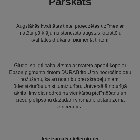
Pārskats
Augstākās kvalitātes tintei paredzētas uzlīmes ar
matētu pārklājumu standarta augstas fotoattēlu
kvalitātes drukai ar pigmenta tintēm.
Gludā, spilgti baltā virsma ar matēto apdari kopā ar
Epson pigmenta tintēm DURABrite Ultra nodrošina ātru
nožūšanu, kā arī noturību pret skrāpējumiem,
ūdensizturību un siltumizturību. Universālā noturīgā
akrila līmviela nodrošina vienkāršu pielīmēšanu un
ciešu pielipšanu dažādām virsmām, tostarp zemā
temperatūrā.
Ieteicamais pielietojums