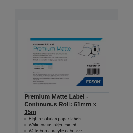
Premium Matte Label -
Pre
Continuous Roll: 51mm x
Con
35m
35m
High resolution paper labels
Hig
White matte inkjet coated
Whi
Waterborne acrylic adhesive
Wat