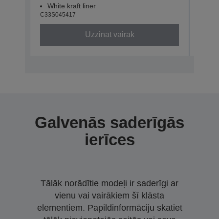
White kraft liner
Whit
C33S045417
C33S0
Uzzināt vairāk
Galvenās saderīgās
ierīces
Tālāk norādītie modeļi ir saderīgi ar
vienu vai vairākiem šī klāsta
elementiem. Papildinformāciju skatiet