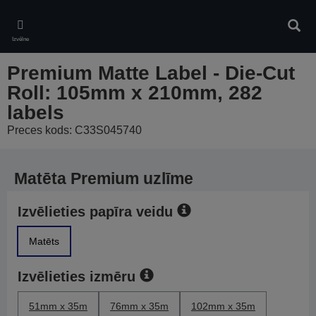
Skip
to
Meklē
main
Izvēlne
content
Premium Matte Label - Die-Cut
Roll: 105mm x 210mm, 282
labels
Preces kods: C33S045740
Matēta Premium uzlīme
Izvēlieties papīra veidu
Matēts
Izvēlieties izmēru
51mm x 35m
76mm x 35m
102mm x 35m