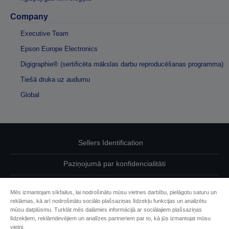
Company
Executive Team
Epson Europe Electronics
Digigraphie® (sertificēta mākslas darbu reproducēšanas programma)
Tiešā druka uz audumu
Global
Sellers Identification
Paziņojumā par konfidencialitāti
EU Data Act Compliance
Mēs izmantojam sīkfailus, lai nodrošinātu mūsu vietnes darbību, pielāgotu saturu un
reklāmas, kā arī nodrošinātu sociālo plašsaziņas līdzekļu funkcijas un analizētu
Sazinieties ar mums par saviem datiem
mūsu datplūsmu. Turklāt mēs dalāmies informācijā ar sociālajiem plašsaziņas
līdzekļiem, reklāmdevējiem un analīzes partneriem par to, kā jūs izmantojat mūsu
Cookie Information
vietni.