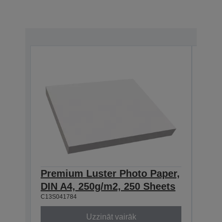
Premium Luster Photo Paper,
Pre
DIN A4, 250g/m2, 250 Sheets
DIN
C13S041784
C13S0
Uzzināt vairāk