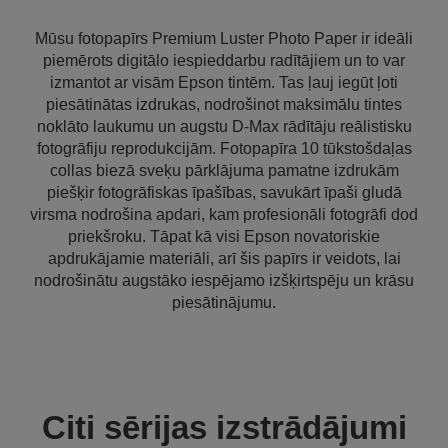
Mūsu fotopapīrs Premium Luster Photo Paper ir ideāli
piemērots digitālo iespieddarbu radītājiem un to var
izmantot ar visām Epson tintēm. Tas ļauj iegūt ļoti
piesātinātas izdrukas, nodrošinot maksimālu tintes
noklāto laukumu un augstu D-Max rādītāju reālistisku
fotogrāfiju reprodukcijām. Fotopapīra 10 tūkstošdaļas
collas biezā sveķu pārklājuma pamatne izdrukām
piešķir fotogrāfiskas īpašības, savukārt īpaši gludā
virsma nodrošina apdari, kam profesionāli fotogrāfi dod
priekšroku. Tāpat kā visi Epson novatoriskie
apdrukājamie materiāli, arī šis papīrs ir veidots, lai
nodrošinātu augstāko iespējamo izšķirtspēju un krāsu
piesātinājumu.
Citi sērijas izstrādājumi