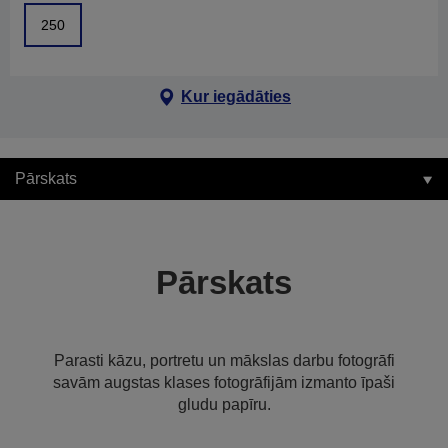
250
Kur iegādāties
Pārskats
Pārskats
Parasti kāzu, portretu un mākslas darbu fotogrāfi
savām augstas klases fotogrāfijām izmanto īpaši
gludu papīru.