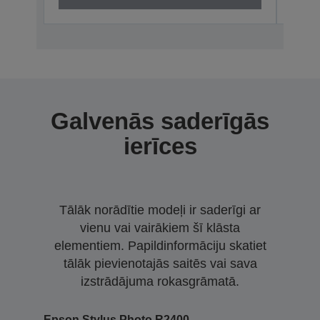
Galvenās saderīgās
ierīces
Tālāk norādītie modeļi ir saderīgi ar
vienu vai vairākiem šī klāsta
elementiem. Papildinformāciju skatiet
tālāk pievienotajās saitēs vai sava
izstrādājuma rokasgrāmatā.
Epson Stylus Photo R2400