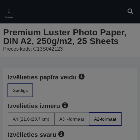
Skip
to
Meklē
main
Izvēlne
content
Premium Luster Photo Paper,
DIN A2, 250g/m2, 25 Sheets
Preces kods: C13S042123
Izvēlieties papīra veidu
Spīdīgs
Izvēlieties izmēru
A4 (21.0x29,7 cm)
A3+-formaat
A2-formaat
Izvēlieties svaru