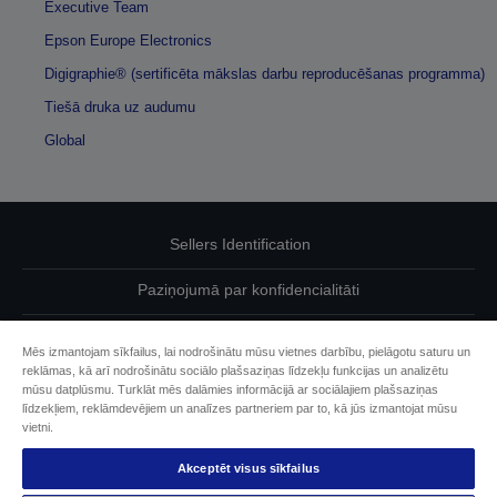
Executive Team
Epson Europe Electronics
Digigraphie® (sertificēta mākslas darbu reproducēšanas programma)
Tiešā druka uz audumu
Global
Sellers Identification
Paziņojumā par konfidencialitāti
EU Data Act Compliance
Mēs izmantojam sīkfailus, lai nodrošinātu mūsu vietnes darbību, pielāgotu saturu un
reklāmas, kā arī nodrošinātu sociālo plašsaziņas līdzekļu funkcijas un analizētu
Sazinieties ar mums par saviem datiem
mūsu datplūsmu. Turklāt mēs dalāmies informācijā ar sociālajiem plašsaziņas
līdzekļiem, reklāmdevējiem un analīzes partneriem par to, kā jūs izmantojat mūsu
Cookie Information
vietni.
Akceptēt visus sīkfailus
Epson apņemšanās pieejamības nodrošināšanā