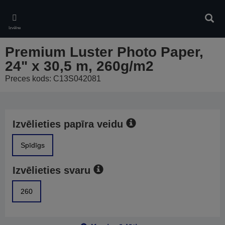
Skip
to
Meklē
main
Izvēlne
content
Premium Luster Photo Paper,
24" x 30,5 m, 260g/m2
Preces kods: C13S042081
Izvēlieties papīra veidu
Spīdīgs
Izvēlieties svaru
260