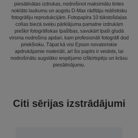
piesātinātas izdrukas, nodrošinot maksimālu tintes
noklāto laukumu un augstu D-Max rādītāju reālistisku
fotogrāfiju reprodukcijām. Fotopapīra 10 tūkstošdaļas
collas biezā sveķu pārklājuma pamatne izdrukām
piešķir fotogrāfiskas īpašības, savukārt īpaši gludā
virsma nodrošina apdari, kam profesionāli fotogrāfi dod
priekšroku. Tāpat kā visi Epson novatoriskie
apdrukājamie materiāli, arī šis papīrs ir veidots, lai
nodrošinātu augstāko iespējamo izšķirtspēju un krāsu
piesātinājumu.
Citi sērijas izstrādājumi