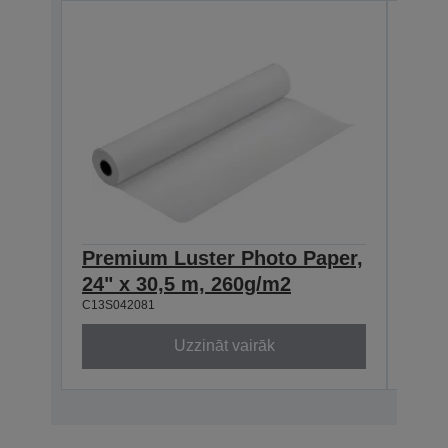
Premium Luster Photo Paper,
Pre
24" x 30,5 m, 260g/m2
44" 
C13S042081
C13S0
Uzzināt vairāk