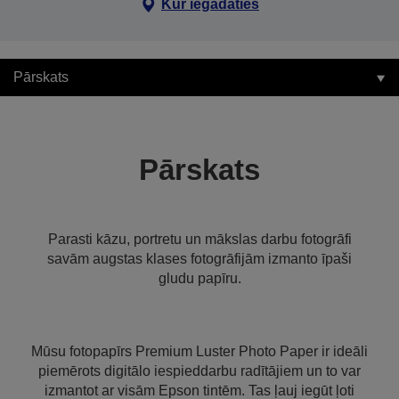
Kur iegādāties
Pārskats
Pārskats
Parasti kāzu, portretu un mākslas darbu fotogrāfi
savām augstas klases fotogrāfijām izmanto īpaši
gludu papīru.
Mūsu fotopapīrs Premium Luster Photo Paper ir ideāli
piemērots digitālo iespieddarbu radītājiem un to var
izmantot ar visām Epson tintēm. Tas ļauj iegūt ļoti