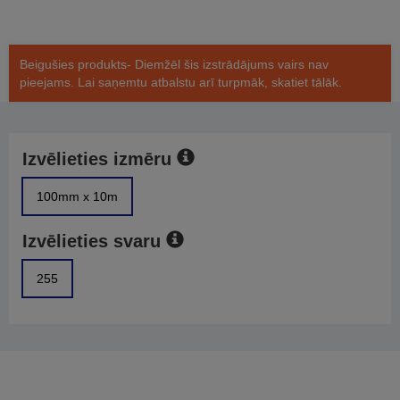
Beigušies produkts- Diemžēl šis izstrādājums vairs nav
pieejams. Lai saņemtu atbalstu arī turpmāk, skatiet tālāk.
Izvēlieties izmēru
100mm x 10m
Izvēlieties svaru
255