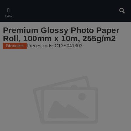
Skip
to
Meklē
main
Izvēlne
content
Premium Glossy Photo Paper
Roll, 100mm x 10m, 255g/m2
Preces kods: C13S041303
Pārtraukts