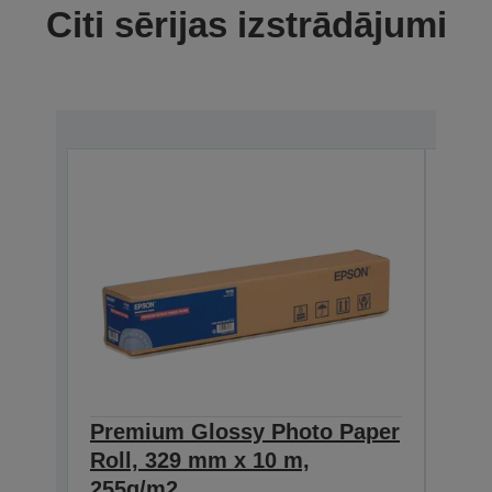
Citi sērijas izstrādājumi
Premium Glossy Photo Paper
Pre
Roll, 329 mm x 10 m,
Roll
C13S0
255g/m2