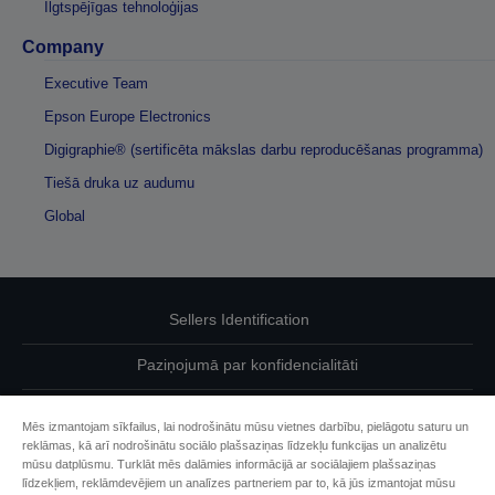
Ilgtspējīgas tehnoloģijas
Company
Executive Team
Epson Europe Electronics
Digigraphie® (sertificēta mākslas darbu reproducēšanas programma)
Tiešā druka uz audumu
Global
Sellers Identification
Paziņojumā par konfidencialitāti
EU Data Act Compliance
Mēs izmantojam sīkfailus, lai nodrošinātu mūsu vietnes darbību, pielāgotu saturu un
reklāmas, kā arī nodrošinātu sociālo plašsaziņas līdzekļu funkcijas un analizētu
Sazinieties ar mums par saviem datiem
mūsu datplūsmu. Turklāt mēs dalāmies informācijā ar sociālajiem plašsaziņas
līdzekļiem, reklāmdevējiem un analīzes partneriem par to, kā jūs izmantojat mūsu