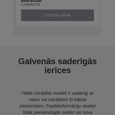
C13S041379
Uzzināt vairāk
Galvenās saderīgās
ierīces
Tālāk norādītie modeļi ir saderīgi ar
vienu vai vairākiem šī klāsta
elementiem. Papildinformāciju skatiet
tālāk pievienotajās saitēs vai sava