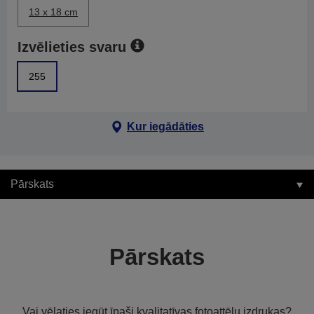
13 x 18 cm
Izvēlieties svaru
255
Kur iegādāties
Pārskats
Pārskats
Vai vēlaties iegūt īpaši kvalitatīvas fotoattēlu izdrukas?