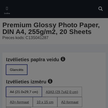
Skip
to
Meklē
main
Izvēlne
content
Premium Glossy Photo Paper,
DIN A4, 255g/m2, 20 Sheets
Preces kods: C13S041287
Izvēlieties papīra veidu
Glancēts
Izvēlieties izmēru
A4 (21.0x29,7 cm)
A3A3 (29,7x42,0 cm)
A3+-formaat
10 x 15 cm
A2-formaat