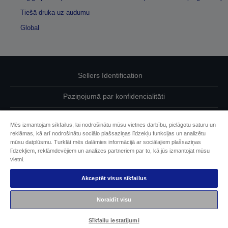
Tiešā druka uz audumu
Global
Sellers Identification
Paziņojumā par konfidencialitāti
EU Data Act Compliance
Mēs izmantojam sīkfailus, lai nodrošinātu mūsu vietnes darbību, pielāgotu saturu un
reklāmas, kā arī nodrošinātu sociālo plašsaziņas līdzekļu funkcijas un analizētu
Sazinieties ar mums par saviem datiem
mūsu datplūsmu. Turklāt mēs dalāmies informācijā ar sociālajiem plašsaziņas
līdzekļiem, reklāmdevējiem un analīzes partneriem par to, kā jūs izmantojat mūsu
Cookie Information
vietni.
Akceptēt visus sīkfailus
Epson apņemšanās pieejamības nodrošināšanā
Noraidīt visu
Autortiesības (c) 2026 Seiko Epson
Sīkfailu iestatījumi