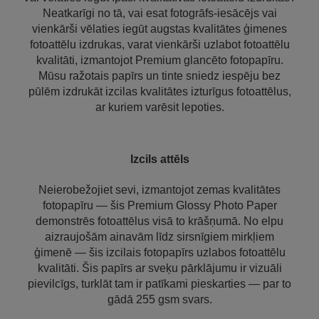
Neatkarīgi no tā, vai esat fotogrāfs-iesācējs vai
vienkārši vēlaties iegūt augstas kvalitātes ģimenes
fotoattēlu izdrukas, varat vienkārši uzlabot fotoattēlu
kvalitāti, izmantojot Premium glancēto fotopapīru.
Mūsu ražotais papīrs un tinte sniedz iespēju bez
pūlēm izdrukāt izcilas kvalitātes izturīgus fotoattēlus,
ar kuriem varēsit lepoties.
Izcils attēls
Neierobežojiet sevi, izmantojot zemas kvalitātes
fotopapīru — šis Premium Glossy Photo Paper
demonstrēs fotoattēlus visā to krāšņumā. No elpu
aizraujošām ainavām līdz sirsnīgiem mirkļiem
ģimenē — šis izcilais fotopapīrs uzlabos fotoattēlu
kvalitāti. Šis papīrs ar sveķu pārklājumu ir vizuāli
pievilcīgs, turklāt tam ir patīkami pieskarties — par to
gādā 255 gsm svars.