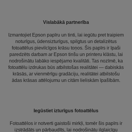
Vislabākā partnerība
Izmantojiet Epson papīru un tinti, lai iegūtu pret traipiem
noturīgus, ūdensizturīgus, spilgtus un detalizētus
fotoattēlus pievilcīgos krāsu toņos. Šis papīrs ir īpaši
paredzēts darbam ar Epson tinšu un printeru klāstu, lai
nodrošinātu labāko iespējamo kvalitāti. Tas nozīmē, ka
fotoattēlu izdrukas būs atbilstošas realitātei — dabiskās
krāsās, ar vienmērīgu gradāciju, realitātei atbilstošu
ādas krāsas attēlojumu un citām lieliskām īpašībām.
Iegūstiet izturīgus fotoattēlus
Fotoattēlos ir notverti gaistoši mirkļi, tomēr šis papīrs ir
izstrādāts un pārbaudīts, lai nodrošinātu ilglaicīgu