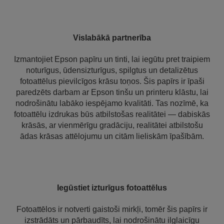
Vislabākā partnerība
Izmantojiet Epson papīru un tinti, lai iegūtu pret traipiem
noturīgus, ūdensizturīgus, spilgtus un detalizētus
fotoattēlus pievilcīgos krāsu toņos. Šis papīrs ir īpaši
paredzēts darbam ar Epson tinšu un printeru klāstu, lai
nodrošinātu labāko iespējamo kvalitāti. Tas nozīmē, ka
fotoattēlu izdrukas būs atbilstošas realitātei — dabiskās
krāsās, ar vienmērīgu gradāciju, realitātei atbilstošu
ādas krāsas attēlojumu un citām lieliskām īpašībām.
Iegūstiet izturīgus fotoattēlus
Fotoattēlos ir notverti gaistoši mirkļi, tomēr šis papīrs ir
izstrādāts un pārbaudīts, lai nodrošinātu ilglaicīgu