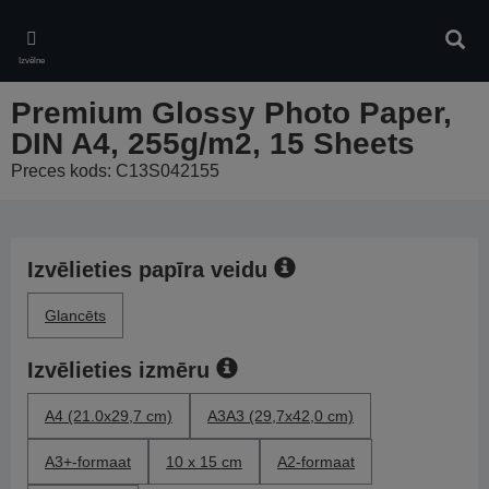
Skip
to
Meklē
main
Izvēlne
content
Premium Glossy Photo Paper,
DIN A4, 255g/m2, 15 Sheets
Preces kods: C13S042155
Izvēlieties papīra veidu
Glancēts
Izvēlieties izmēru
A4 (21.0x29,7 cm)
A3A3 (29,7x42,0 cm)
A3+-formaat
10 x 15 cm
A2-formaat