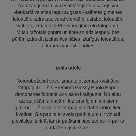
Neatkarīgi no tā, vai esat fotogrāfs-iesācējs vai
vienkārši vēlaties iegūt augstas kvalitātes ģimenes
fotoattēlu izdrukas, varat vienkārši uzlabot fotoattēlu
kvalitāti, izmantojot Premium glancēto fotopapīru.
Mūsu ražotais papīrs un tinte sniedz iespēju bez
pūlēm izdrukāt izcilas kvalitātes izturīgus fotoattēlus,
ar kuriem varēsit lepoties.
Izcils attēls
Neierobežojiet sevi, izmantojot zemas kvalitātes
fotopapīru — šis Premium Glossy Photo Paper
demonstrēs fotoattēlus visā to krāšņumā. No elpu
aizraujošām ainavām līdz sirsnīgiem mirkļiem
ģimenē — šis izcilais fotopapīrs uzlabos fotoattēlu
kvalitāti. Šis papīrs ar sveķu pārklājumu ir vizuāli
pievilcīgs, turklāt tam ir patīkami pieskarties — par to
gādā 255 gsm svars.