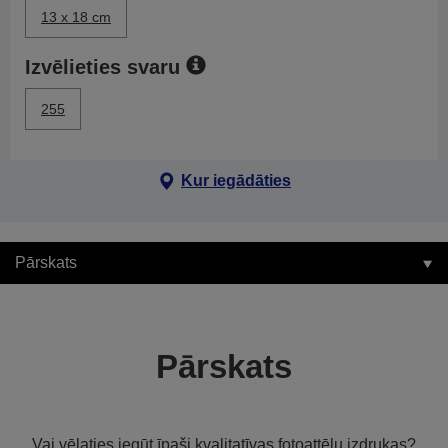
13 x 18 cm
Izvēlieties svaru
255
Kur iegādāties
Pārskats
Pārskats
Vai vēlaties iegūt īpaši kvalitatīvas fotoattēlu izdrukas?