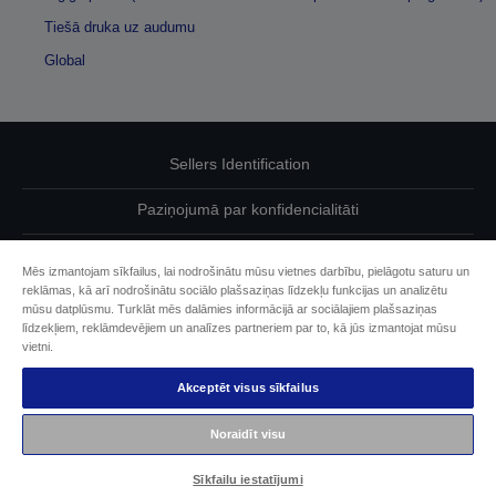
Tiešā druka uz audumu
Global
Sellers Identification
Paziņojumā par konfidencialitāti
EU Data Act Compliance
Mēs izmantojam sīkfailus, lai nodrošinātu mūsu vietnes darbību, pielāgotu saturu un
reklāmas, kā arī nodrošinātu sociālo plašsaziņas līdzekļu funkcijas un analizētu
Sazinieties ar mums par saviem datiem
mūsu datplūsmu. Turklāt mēs dalāmies informācijā ar sociālajiem plašsaziņas
līdzekļiem, reklāmdevējiem un analīzes partneriem par to, kā jūs izmantojat mūsu
Cookie Information
vietni.
Akceptēt visus sīkfailus
Epson apņemšanās pieejamības nodrošināšanā
Noraidīt visu
Autortiesības (c) 2026 Seiko Epson
Sīkfailu iestatījumi